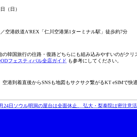
月1日（日）
／空港鉄道A'REX「仁川空港第1ターミナル駅」徒歩約7分
始の韓国旅行の往路・復路どちらにも組み込みやすいのがクリ
OODフェスティバル全店ガイド
も参考にしてください。
、
空港到着直後からSNSも地図もサクサク繋がるKT eSIMで
12月24日ソウル明洞の屋台は全面休止、 弘大・梨泰院は密注意