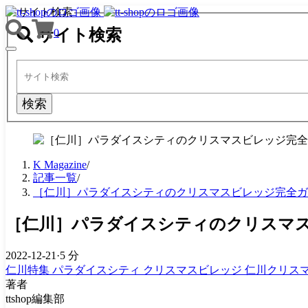
サイト検索
サイト検索
0
TOGGLE
NAVIGATION
検索
K Magazine
/
記事一覧
/
［仁川］パラダイスシティのクリスマスビレッジ完全ガ
［仁川］パラダイスシティのクリスマ
2022-12-21
·
5 分
仁川特集
パラダイスシティ
クリスマスビレッジ
仁川クリス
著者
ttshop編集部