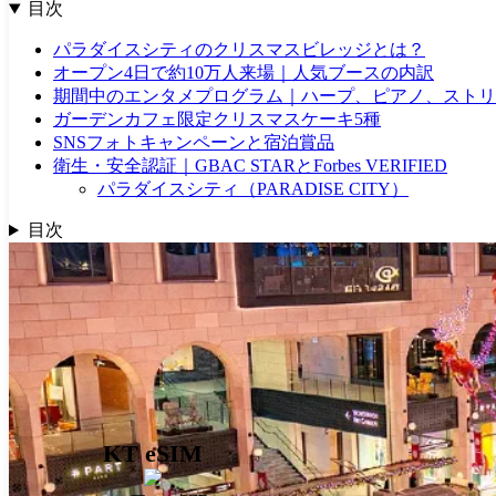
目次
パラダイスシティのクリスマスビレッジとは？
オープン4日で約10万人来場｜人気ブースの内訳
期間中のエンタメプログラム｜ハープ、ピアノ、ストリ
ガーデンカフェ限定クリスマスケーキ5種
SNSフォトキャンペーンと宿泊賞品
衛生・安全認証｜GBAC STARとForbes VERIFIED
パラダイスシティ（PARADISE CITY）
目次
KT eSIM