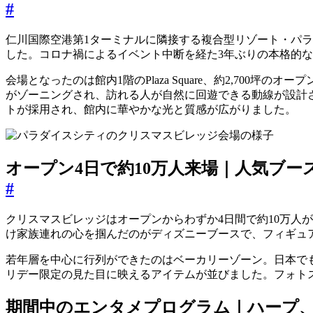
#
仁川国際空港第1ターミナルに隣接する複合型リゾート・パラダイ
した。コロナ禍によるイベント中断を経た3年ぶりの本格的
会場となったのは館内1階のPlaza Square、約2,7
がゾーニングされ、訪れる人が自然に回遊できる動線が設計され
トが採用され、館内に華やかな光と質感が広がりました。
オープン4日で約10万人来場｜人気ブー
#
クリスマスビレッジはオープンからわずか4日間で約10万人
け家族連れの心を掴んだのがディズニーブースで、フィギュ
若年層を中心に行列ができたのはベーカリーゾーン。日本でも韓国ス
リデー限定の見た目に映えるアイテムが並びました。フォトス
期間中のエンタメプログラム｜ハープ