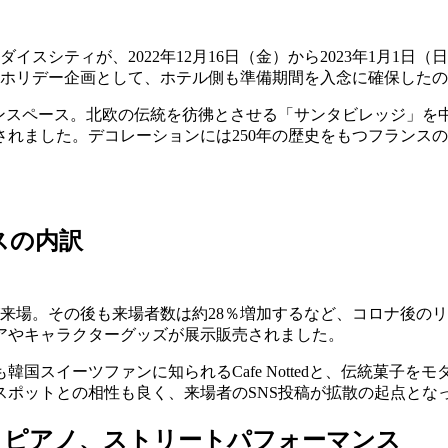
スシティが、2022年12月16日（金）から2023年1月1
なホリデー企画として、ホテル側も準備期間を入念に確保した
00坪のオープンスペース。北欧の伝統を彷彿とさせる「サンタビレッ
ました。デコレーションには250年の歴史をもつフランスの老舗
スの内訳
が来場。その後も来場者数は約28％増加するなど、コロナ後の
アやキャラクターグッズが展示販売されました。
イーツファンに知られるCafe Nottedと、伝統菓子をモダン
ポットとの相性も良く、来場者のSNS投稿が拡散の起点とな
、ピアノ、ストリートパフォーマンス