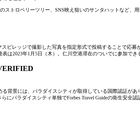
向けのストロベリーツリー、SNS映え狙いのサンタハットなど、
クリスマスビレッジで撮影した写真を指定形式で投稿することで応
者発表は2023年1月5日（木）。仁川空港滞在のついでに参加で
ERIFIED
める背景には、パラダイスシティが取得している国際認証があ
にパラダイスシティ単独でForbes Travel Guideの衛生