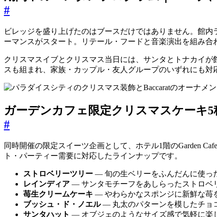
#
ビレッジを盛り上げたのはブースだけではありません。館内ラ
ーマンスがスタート。リテール・フードと音楽演出を組み合
クリスマスイブとクリスマス当日には、サンタとトナカイが
スも組まれ、家族・カップル・友人グループのいずれにも対
ガーデンカフェ限定クリスマスケーキ5
#
同時開催の限定スイーツ企画として、ホテル1階のGarden 
ト・パーティー需要に対応したラインナップです。
ストロベリーツリー
— 旬の生ベリーをふんだんに使っ
レインディア
— サンタモチーフをあしらったストロベ
苺生クリームケーキ
— やわらかなスポンジに新鮮な苺
ブッシュ・ド・ノエル
— 丸太のパターンを模したチョ
サンタハット
— オブジェのようなサイズ感で気軽に楽