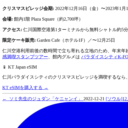
クリスマスビレッジ会期:
2022年12月16日（金）〜2023年1
会場:
館内1階 Plaza Square（約2,700坪）
アクセス:
仁川国際空港第1ターミナルから無料シャトル約5分
限定ケーキ販売:
Garden Cafe（ホテル1F）／〜12月25日
仁川空港利用前後の数時間で立ち寄れる立地のため、年末年
感満喫スタンプツアー
、館内グルメは
パラダイスシティK-F
📱 KT Japan eSIM
仁川パラダイスシティのクリスマスビレッジを満喫するなら
KT eSIMを購入する
→
←
ソミ先生のジュダン「ケニャンイ」
2022-12-21
[ソウル]