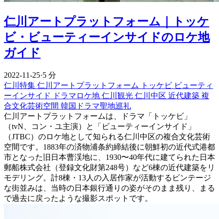
仁川アートプラットフォーム｜トッケ
ビ・ビューティーインサイドのロケ地
ガイド
2022-11-25
·
5 分
仁川特集
仁川アートプラットフォーム
トッケビ
ビューティ
ーインサイド
ドラマロケ地
仁川観光
仁川中区
近代建築
複
合文化芸術空間
韓国ドラマ聖地巡礼
仁川アートプラットフォームは、ドラマ「トッケビ」
（tvN、コン・ユ主演）と「ビューティーインサイド」
（JTBC）のロケ地として知られる仁川中区の複合文化芸術
空間です。1883年の済物浦条約締結後に朝鮮初の近代式港都
市となった旧日本曹渓地に、1930〜40年代に建てられた日本
郵船株式会社（登録文化財第248号）など6棟の近代建築をリ
モデリング。計8棟・13人の入居作家が活動するビンテージ
な街並みは、当時の日本銀行通りの姿がそのまま残り、まる
で過去に戻ったような撮影スポットです。