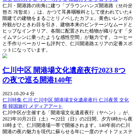
仁川・開港路の街角に建つ「ブラウンハンズ開港路（브라운
핸즈 개항로）」は、かつて耳鼻咽喉科として使われていた4
階建ての建物をまるごとリノベしたカフェ。黄色いレンガの
外観がひときわ目を引き、建物本来のビンテージなムードと
ヒップなインテリア、各階に配置された植物が織りなす「タ
イムマシンに乗ったような感性空間」が魅力です。コーヒー
と手作りベーカリーも評判で、仁川開港路エリアの定番スポ
ットになっています。
仁川中区 開港場文化遺産夜行2023 8つ
の夜で巡る開港140年
2023-10-20
·
4 分
仁川特集
仁川
仁川中区
開港場文化遺産夜行
仁川夜景
文化
祭
韓国旅行
メディアアート
仁川中区が主催する「開港場文化遺産夜行（ヤヘン）」が、
2023年10月21日（土）〜22日（日）の2日間、夕方6時から夜
10時まで、仁川開港場一帯で開催されます。140年前の仁川
開港の夜の魅力を現代に蘇らせる年に一度のナイトフェステ