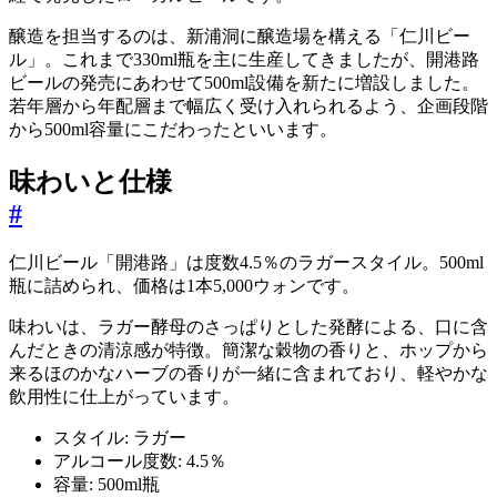
醸造を担当するのは、新浦洞に醸造場を構える「仁川ビー
ル」。これまで330ml瓶を主に生産してきましたが、開港路
ビールの発売にあわせて500ml設備を新たに増設しました。
若年層から年配層まで幅広く受け入れられるよう、企画段階
から500ml容量にこだわったといいます。
味わいと仕様
#
仁川ビール「開港路」は度数4.5％のラガースタイル。500ml
瓶に詰められ、価格は1本5,000ウォンです。
味わいは、ラガー酵母のさっぱりとした発酵による、口に含
んだときの清涼感が特徴。簡潔な穀物の香りと、ホップから
来るほのかなハーブの香りが一緒に含まれており、軽やかな
飲用性に仕上がっています。
スタイル: ラガー
アルコール度数: 4.5％
容量: 500ml瓶