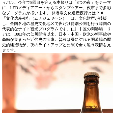
ィバル。今年で8回目を迎える本祭りは「8つの夜」をテーマ
に、LEDメディアアートからスタンプツアー、夜市まで多彩
なプログラムが揃います。 開港場文化遺産夜行とは？ #
「文化遺産夜行（ムナジェヤヘン）」は、文化財庁が後援
し、全国各地の歴史文化地区で夜だけ特別公開を行う韓国の
代表的なナイト観光プログラムです。仁川中区の開港場エリ
アは、1883年の仁川開港以来、日本・中国・欧米の領事館や
商館が集まった近代史の宝庫。普段は昼に訪れる開港場の歴
史的建造物が、夜のライトアップと公演で全く違う表情を見
せます。