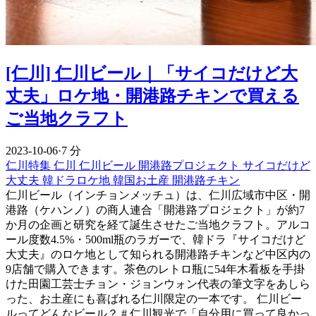
[仁川] 仁川ビール｜「サイコだけど大
丈夫」ロケ地・開港路チキンで買える
ご当地クラフト
2023-10-06
·
7 分
仁川特集
仁川
仁川ビール
開港路プロジェクト
サイコだけど
大丈夫
韓ドラロケ地
韓国お土産
開港路チキン
仁川ビール（インチョンメッチュ）は、仁川広域市中区・開
港路（ケハンノ）の商人連合「開港路プロジェクト」が約7
か月の企画と研究を経て誕生させたご当地クラフト。アルコ
ール度数4.5%・500ml瓶のラガーで、韓ドラ『サイコだけど
大丈夫』のロケ地として知られる開港路チキンなど中区内の
9店舗で購入できます。茶色のレトロ瓶に54年木看板を手掛
けた田園工芸士チョン・ジョンウォン代表の筆文字をあしら
った、お土産にも喜ばれる仁川限定の一本です。 仁川ビー
ルってどんなビール？ # 仁川観光で「自分用に買って良かっ