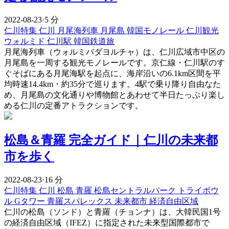
2022-08-23
·
5 分
仁川特集
仁川
月尾海列車
月尾島
韓国モノレール
仁川観光
ウォルミド
仁川駅
韓国鉄道旅
月尾海列車（ウォルミバダヨルチャ）は、仁川広域市中区の
月尾島を一周する観光モノレールです。京仁線・仁川駅のす
ぐそばにある月尾海駅を起点に、海岸沿いの6.1km区間を平
均時速14.4km・約35分で巡ります。4駅で乗り降り自由なた
め、月尾島の文化通りや博物館とあわせて半日たっぷり楽し
める仁川の定番アトラクションです。
松島＆青羅 完全ガイド｜仁川の未来都
市を歩く
2022-08-23
·
16 分
仁川特集
仁川
松島
青羅
松島セントラルパーク
トライボウ
ル
Gタワー
青羅スパレックス
未来都市
経済自由区域
仁川の松島（ソンド）と青羅（チョンナ）は、大韓民国1号
の経済自由区域（IFEZ）に指定された未来型国際都市で