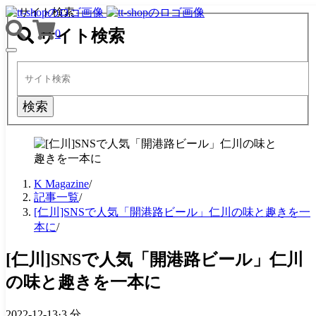
サイト検索
サイト検索
0
TOGGLE
NAVIGATION
検索
K Magazine
/
記事一覧
/
[仁川]SNSで人気「開港路ビール」仁川の味と趣きを一
本に
/
[仁川]SNSで人気「開港路ビール」仁川
の味と趣きを一本に
2022-12-13
·
3 分