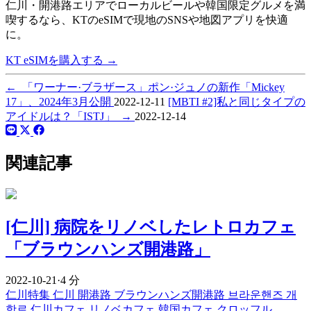
仁川・開港路エリアでローカルビールや韓国限定グルメを満
喫するなら、
KTのeSIMで現地のSNSや地図アプリを快適
に。
KT eSIMを購入する
→
←
「ワーナー·ブラザース」ポン·ジュノの新作「Mickey
17」、2024年3月公開
2022-12-11
[MBTI #2]私と同じタイプの
アイドルは？「ISTJ」
→
2022-12-14
関連記事
[仁川] 病院をリノベしたレトロカフェ
「ブラウンハンズ開港路」
2022-10-21
·
4 分
仁川特集
仁川
開港路
ブラウンハンズ開港路
브라운핸즈 개
항로
仁川カフェ
リノベカフェ
韓国カフェ
クロッフル