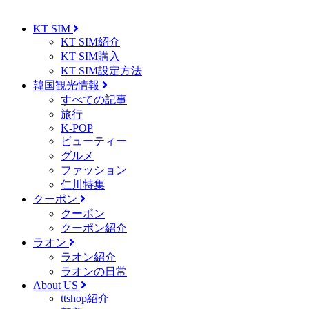
KT SIM
KT SIM紹介
KT SIM購入
KT SIM設定方法
韓国観光情報
すべての記事
旅行
K-POP
ビューティー
グルメ
ファッション
仁川特集
クーポン
クーポン
クーポン紹介
ラオン
ラオン紹介
ラオンの日常
About US
ttshop紹介