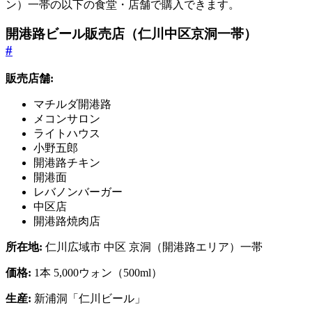
ン）一帯の以下の食堂・店舗で購入できます。
開港路ビール販売店（仁川中区京洞一帯）
#
販売店舗:
マチルダ開港路
メコンサロン
ライトハウス
小野五郎
開港路チキン
開港面
レバノンバーガー
中区店
開港路焼肉店
所在地:
仁川広域市 中区 京洞（開港路エリア）一帯
価格:
1本 5,000ウォン（500ml）
生産:
新浦洞「仁川ビール」