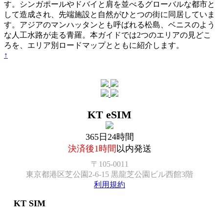
す。シンガポールやドバイと肩を並べるグローバルな都市と
して造成され、先端施設と自然がひとつの街に同居していま
す。アジアのマンハッタンとも呼ばれる松島、ベニスのよう
な人工水路が走る青羅。本ガイドでは2つのエリアの見どこ
ろを、エリア別ロードマップとともに紹介します。
↑
KT eSIM
365日24時間
決済後1時間
以内発送
〒105-0011
東京都港区芝公園2-6-15 黒龍芝公園ビル西館3階
利用規約
KT SIM