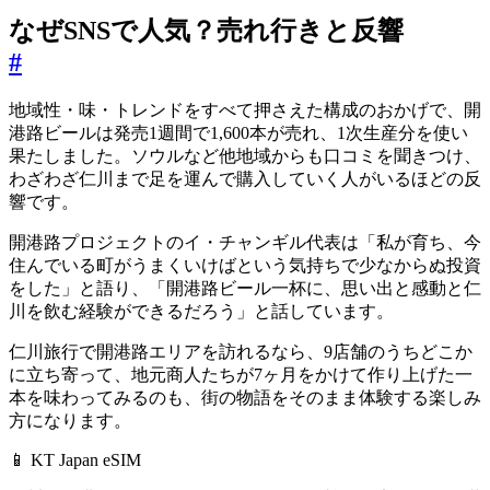
なぜSNSで人気？売れ行きと反響
#
地域性・味・トレンドをすべて押さえた構成のおかげで、開
港路ビールは発売1週間で1,600本が売れ、1次生産分を使い
果たしました。ソウルなど他地域からも口コミを聞きつけ、
わざわざ仁川まで足を運んで購入していく人がいるほどの反
響です。
開港路プロジェクトのイ・チャンギル代表は「私が育ち、今
住んでいる町がうまくいけばという気持ちで少なからぬ投資
をした」と語り、「開港路ビール一杯に、思い出と感動と仁
川を飲む経験ができるだろう」と話しています。
仁川旅行で開港路エリアを訪れるなら、9店舗のうちどこか
に立ち寄って、地元商人たちが7ヶ月をかけて作り上げた一
本を味わってみるのも、街の物語をそのまま体験する楽しみ
方になります。
📱 KT Japan eSIM