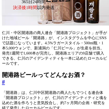
365日24時間
決済後1時間
以内発送
仁川・中区開港路の商人連合「開港路プロジェクト」が手が
けた地域ビール「開港路」が、インスタグラムを中心にSNS
で話題になっています。4.5%ラガースタイル・500ml瓶・1
本5,000ウォンで、新浦洞の「仁川ビール」が生産を担当。
発売1週間で1,600本が完売し、開港路エリアの9店舗で購入
できる、仁川のアイデンティティを一本に込めたローカルビ
ールです。
開港路ビールってどんなお酒？
#
「開港路」は、仁川中区開港路の商人たちでつくる連合体
「開港路プロジェクト」が、仁川のアイデンティティと魂を
込めた酒を作ろうと意気投合し、約7ヶ月間の企画・研究を
経て発売したローカルビールです。