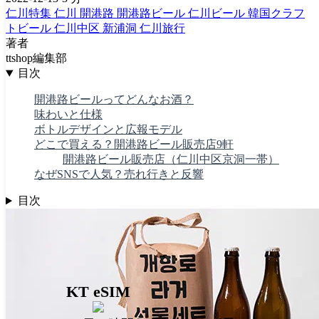
仁川特集
仁川
開港路
開港路ビール
仁川ビール
韓国クラフ
トビール
仁川中区
新浦洞
仁川旅行
著者
ttshop編集部
目次
開港路ビールってどんなお酒？
味わいと仕様
ボトルデザインと広報モデル
どこで買える？開港路ビール販売店9軒
開港路ビール販売店（仁川中区京洞一帯）
なぜSNSで人気？売れ行きと反響
目次
KT eSIM