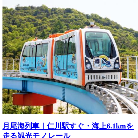
月尾海列車｜仁川駅すぐ・海上6.1kmを
走る観光モノレール