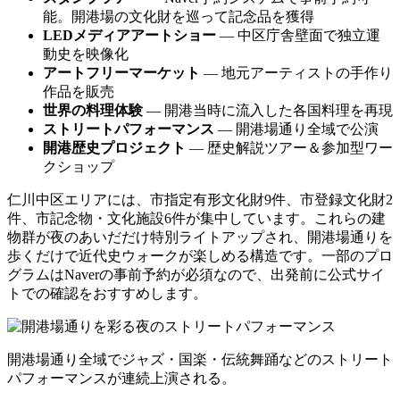
能。開港場の文化財を巡って記念品を獲得
LEDメディアアートショー
— 中区庁舎壁面で独立運
動史を映像化
アートフリーマーケット
— 地元アーティストの手作り
作品を販売
世界の料理体験
— 開港当時に流入した各国料理を再現
ストリートパフォーマンス
— 開港場通り全域で公演
開港歴史プロジェクト
— 歴史解説ツアー＆参加型ワー
クショップ
仁川中区エリアには、市指定有形文化財9件、市登録文化財2
件、市記念物・文化施設6件が集中しています。これらの建
物群が夜のあいだだけ特別ライトアップされ、開港場通りを
歩くだけで近代史ウォークが楽しめる構造です。一部のプロ
グラムはNaverの事前予約が必須なので、出発前に公式サイ
トでの確認をおすすめします。
開港場通り全域でジャズ・国楽・伝統舞踊などのストリート
パフォーマンスが連続上演される。