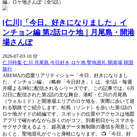
編」ロケ地さんぽ（全5話）
[仁川]「今日、好きになりました」イ
ンチョン編 第2話ロケ地｜月尾島・開港
場さんぽ
2026-07-03
·
10 分
仁川特集
仁川
月尾島
今日好き
ロケ地
聖地巡礼
開港場
韓国
旅行
ABEMAの恋愛リアリティショー「今日、好きになりまし
た。インチョン編」（略称「今日好き」）は、全5話・毎週
月曜よる9時に配信されるシリーズです。この記事では、6月
22日に配信された第2話の主な舞台、港町・仁川の月尾島
（ウォルミド）と開港場エリアのロケ地を、実際に歩いて巡
れる順路でご紹介します。松島（ソンド）を歩いた第1話の
ロケ地ガイドの続編です。スポットの位置やアクセスは地図
アプリで確かめながら歩くのがコツ。到着初日からスマホを
サクサク使えるよう、超高速データ無制限の通信を用意して
おくと、聖地巡礼がぐっと身軽になります。 📺「今日、好