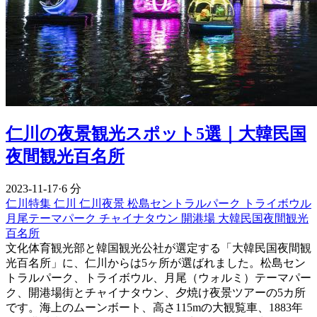
仁川の夜景観光スポット5選｜大韓民国
夜間観光百名所
2023-11-17
·
6 分
仁川特集
仁川
仁川夜景
松島セントラルパーク
トライボウル
月尾テーマパーク
チャイナタウン
開港場
大韓民国夜間観光
百名所
文化体育観光部と韓国観光公社が選定する「大韓民国夜間観
光百名所」に、仁川からは5ヶ所が選ばれました。松島セン
トラルパーク、トライボウル、月尾（ウォルミ）テーマパー
ク、開港場街とチャイナタウン、夕焼け夜景ツアーの5カ所
です。海上のムーンボート、高さ115mの大観覧車、1883年