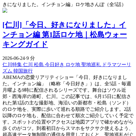
きになりました。インチョン編」ロケ地さんぽ（全5話）
[仁川]「今日、好きになりました」イ
ンチョン編 第1話ロケ地｜松島ウォー
キングガイド
2026-06-24
·
9 分
仁川特集
仁川
松島
今日好き
ロケ地
聖地巡礼
ドラマツーリ
ズム
韓国旅行
ABEMAの恋愛リアリティショー「今日、好きになりまし
た。インチョン編」（略称「今日好き」）は、全5話・毎週
月曜よる9時に配信されるシリーズです。舞台はソウル近
郊・西海岸の港町、仁川。この記事では、6月15日に配信さ
れた第1話の主な撮影地、海沿いの新都市・松島（ソンド）
のロケ地を、実際に歩いて巡れる順路でご紹介します。2話
以降のロケ地も、配信に合わせて順次ご紹介していく予定で
す。スポットの位置やアクセスは地図アプリで確かめながら
歩くのがコツ。到着初日からスマホをサクサク使えるよう、
超高速データ無制限の通信を用意しておくと、聖地巡礼がぐ