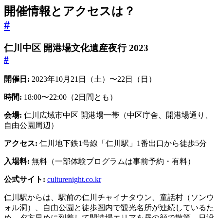
開催情報とアクセスは？
#
仁川中区 開港場文化遺産夜行 2023
#
開催日:
2023年10月21日（土）〜22日（日）
時間:
18:00〜22:00（2日間とも）
会場:
仁川広域市中区 開港場一帯（中区庁舎、開港場通り、
自由公園周辺）
アクセス:
仁川地下鉄1号線「仁川駅」1番出口から徒歩5分
入場料:
無料（一部体験プログラムは事前予約・有料）
公式サイト:
culturenight.co.kr
仁川駅からは、駅前の仁川チャイナタウン、童話村（ソンウ
ォル洞）、自由公園と徒歩圏内で観光名所が連続しているた
め、夕方早めに到着して開港場エリアを昼の顔で散策→日没