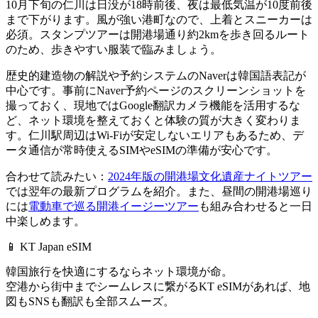
10月下旬の仁川は日没が18時前後、夜は最低気温が10度前後
まで下がります。風が強い港町なので、上着とスニーカーは
必須。スタンプツアーは開港場通り約2kmを歩き回るルート
のため、歩きやすい服装で臨みましょう。
歴史的建造物の解説や予約システムのNaverは韓国語表記が
中心です。事前にNaver予約ページのスクリーンショットを
撮っておく、現地ではGoogle翻訳カメラ機能を活用するな
ど、ネット環境を整えておくと体験の質が大きく変わりま
す。仁川駅周辺はWi-Fiが安定しないエリアもあるため、デ
ータ通信が常時使えるSIMやeSIMの準備が安心です。
合わせて読みたい：
2024年版の開港場文化遺産ナイトツアー
では翌年の最新プログラムを紹介。また、昼間の開港場巡り
には
電動車で巡る開港イージーツアー
も組み合わせると一日
中楽しめます。
📱 KT Japan eSIM
韓国旅行を快適にするならネット環境が命。
空港から街中までシームレスに繋がるKT eSIMがあれば、
地
図もSNSも翻訳も全部スムーズ。