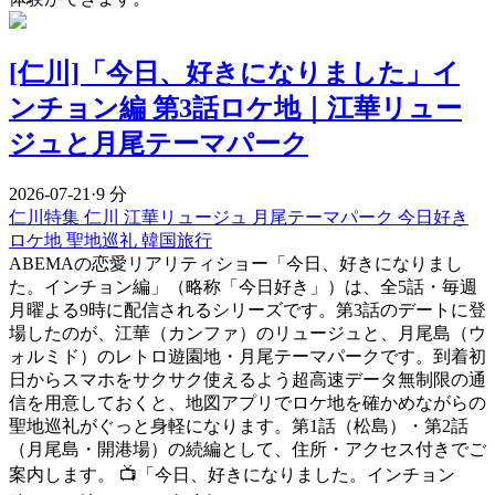
[仁川]「今日、好きになりました」イ
ンチョン編 第3話ロケ地｜江華リュー
ジュと月尾テーマパーク
2026-07-21
·
9 分
仁川特集
仁川
江華リュージュ
月尾テーマパーク
今日好き
ロケ地
聖地巡礼
韓国旅行
ABEMAの恋愛リアリティショー「今日、好きになりまし
た。インチョン編」（略称「今日好き」）は、全5話・毎週
月曜よる9時に配信されるシリーズです。第3話のデートに登
場したのが、江華（カンファ）のリュージュと、月尾島（ウ
ォルミド）のレトロ遊園地・月尾テーマパークです。到着初
日からスマホをサクサク使えるよう超高速データ無制限の通
信を用意しておくと、地図アプリでロケ地を確かめながらの
聖地巡礼がぐっと身軽になります。第1話（松島）・第2話
（月尾島・開港場）の続編として、住所・アクセス付きでご
案内します。 📺「今日、好きになりました。インチョン