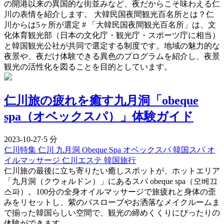
の開港以来の異国的な街並みなど、夜だからこそ味わえる仁
川の表情を紹介します。 大韓民国夜間観光百名所とは？仁
川からは5ヶ所が選定 # 「大韓民国夜間観光百名所」は、文
化体育観光部（日本の文化庁・観光庁・スポーツ庁に相当）
と韓国観光公社が共同で選定する制度です。地域の魅力的な
夜景や、夜だけ体験できる異色のプログラムを紹介し、夜景
観光の活性化を図ることを目的としています。
仁川旅の疲れを癒す九月洞「obeque
spa（オベックスパ）」体験ガイド
2023-10-27
·
5 分
仁川特集
仁川
九月洞
Obeque Spa
オベックスパ
韓国スパ
オ
イルマッサージ
仁川エステ
韓国旅行
仁川旅の最後に立ち寄りたい癒しスポットが、ホットエリア
「九月洞（クウォルドン）」にあるスパ obeque spa（오베끄
스파）。100分の全身オイルマッサージで旅疲れと身体の歪
みをリセットし、紫のバスローブやお洒落なメイクルームま
で揃った韓国らしい空間で、観光の締めくくりにぴったりの
体験ができます。