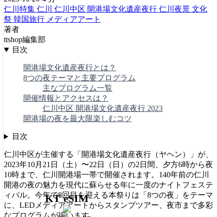
仁川特集
仁川
仁川中区
開港場文化遺産夜行
仁川夜景
文化
祭
韓国旅行
メディアアート
著者
ttshop編集部
目次
開港場文化遺産夜行とは？
8つの夜テーマと主要プログラム
主なプログラム一覧
開催情報とアクセスは？
仁川中区 開港場文化遺産夜行 2023
開港場の夜を最大限楽しむコツ
目次
仁川中区が主催する「開港場文化遺産夜行（ヤヘン）」が、
2023年10月21日（土）〜22日（日）の2日間、夕方6時から夜
10時まで、仁川開港場一帯で開催されます。140年前の仁川
開港の夜の魅力を現代に蘇らせる年に一度のナイトフェステ
ィバル。今年で8回目を迎える本祭りは「8つの夜」をテーマ
KT eSIM
に、LEDメディアアートからスタンプツアー、夜市まで多彩
なプログラムが揃います。