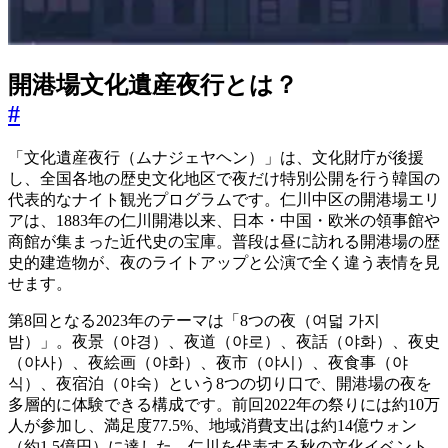
開港場文化遺産夜行とは？
#
「文化遺産夜行（ムナジェヤヘン）」は、文化財庁が後援
し、全国各地の歴史文化地区で夜だけ特別公開を行う韓国の
代表的なナイト観光プログラムです。仁川中区の開港場エリ
アは、1883年の仁川開港以来、日本・中国・欧米の領事館や
商館が集まった近代史の宝庫。普段は昼に訪れる開港場の歴
史的建造物が、夜のライトアップと公演で全く違う表情を見
せます。
第8回となる2023年のテーマは「8つの夜（여덟 가지
밤）」。夜景（야경）、夜道（야로）、夜話（야화）、夜史
（야사）、夜絵画（야화）、夜市（야시）、夜食事（야
식）、夜宿泊（야숙）という8つの切り口で、開港場の夜を
多層的に体験できる構成です。前回2022年の祭りには約10万
人が参加し、満足度77.5%、地域消費支出は約14億ウォン
（約1.5億円）に達した、仁川を代表する秋の文化イベント