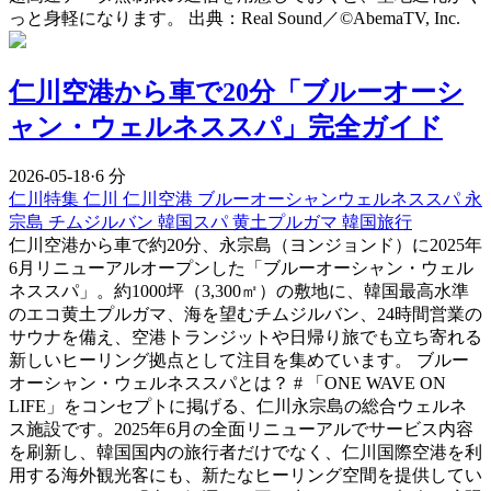
っと身軽になります。 出典：Real Sound／©AbemaTV, Inc.
仁川空港から車で20分「ブルーオーシ
ャン・ウェルネススパ」完全ガイド
2026-05-18
·
6 分
仁川特集
仁川
仁川空港
ブルーオーシャンウェルネススパ
永
宗島
チムジルバン
韓国スパ
黄土プルガマ
韓国旅行
仁川空港から車で約20分、永宗島（ヨンジョンド）に2025年
6月リニューアルオープンした「ブルーオーシャン・ウェル
ネススパ」。約1000坪（3,300㎡）の敷地に、韓国最高水準
のエコ黄土プルガマ、海を望むチムジルバン、24時間営業の
サウナを備え、空港トランジットや日帰り旅でも立ち寄れる
新しいヒーリング拠点として注目を集めています。 ブルー
オーシャン・ウェルネススパとは？ # 「ONE WAVE ON
LIFE」をコンセプトに掲げる、仁川永宗島の総合ウェルネ
ス施設です。2025年6月の全面リニューアルでサービス内容
を刷新し、韓国国内の旅行者だけでなく、仁川国際空港を利
用する海外観光客にも、新たなヒーリング空間を提供してい