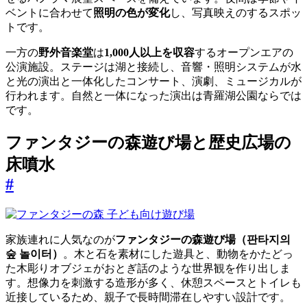
ベントに合わせて
照明の色が変化
し、写真映えのするスポッ
トです。
一方の
野外音楽堂
は
1,000人以上を収容
するオープンエアの
公演施設。ステージは湖と接続し、音響・照明システムが水
と光の演出と一体化したコンサート、演劇、ミュージカルが
行われます。自然と一体になった演出は青羅湖公園ならでは
です。
ファンタジーの森遊び場と歴史広場の
床噴水
#
家族連れに人気なのが
ファンタジーの森遊び場（판타지의
숲 놀이터）
。木と石を素材にした遊具と、動物をかたどっ
た木彫りオブジェがおとぎ話のような世界観を作り出しま
す。想像力を刺激する造形が多く、休憩スペースとトイレも
近接しているため、親子で長時間滞在しやすい設計です。