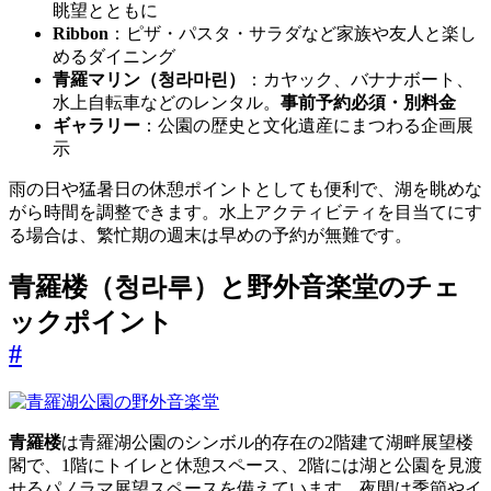
眺望とともに
Ribbon
：ピザ・パスタ・サラダなど家族や友人と楽し
めるダイニング
青羅マリン（청라마린）
：カヤック、バナナボート、
水上自転車などのレンタル。
事前予約必須・別料金
ギャラリー
：公園の歴史と文化遺産にまつわる企画展
示
雨の日や猛暑日の休憩ポイントとしても便利で、湖を眺めな
がら時間を調整できます。水上アクティビティを目当てにす
る場合は、繁忙期の週末は早めの予約が無難です。
青羅楼（청라루）と野外音楽堂のチェ
ックポイント
#
青羅楼
は青羅湖公園のシンボル的存在の2階建て湖畔展望楼
閣で、1階にトイレと休憩スペース、2階には湖と公園を見渡
せるパノラマ展望スペースを備えています。夜間は季節やイ