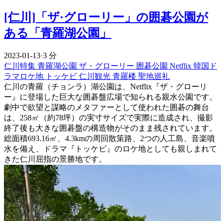
[仁川]「ザ·グローリー」の囲碁公園が
ある「青羅湖公園」
2023-01-13
·
3 分
仁川特集
青羅湖公園
ザ・グローリー
囲碁公園
Netflix
韓国ド
ラマロケ地
トッケビ
仁川観光
青羅楼
聖地巡礼
仁川の青羅（チョンラ）湖公園は、Netflix『ザ・グローリ
ー』に登場した巨大な囲碁盤広場で知られる親水公園です。
劇中で欲望と謀略のメタファーとして使われた囲碁の舞台
は、258㎡（約78坪）の実寸サイズで実際に造成され、撮影
終了後も大きな囲碁盤の構造物がそのまま残されています。
総面積693.16㎡、4.3kmの周回散策路、2つの人工島、音楽噴
水を備え、ドラマ『トッケビ』のロケ地としても親しまれて
きた仁川屈指の景勝地です。