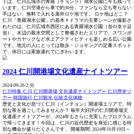
トは、仁川広域市の青羅（チョンラ）湖水公園に今も残って
います。仁川空港から車で約30分。ファンなら立ち寄らない
手はない、無料で入れる屋外ロケ地です。 ロケ地はどこ？
仁川「青羅湖水公園」の基本 # ドラマの主要シーンが撮影さ
れたのは、仁川広域市西区にある青羅湖水公園（청라호수공
원）。水辺の親水空間として整備されたエリアで、スワンボ
ートやカヤックなど水上アクティビティも楽しめる広い公園
です。地元の人にとっては散歩・ジョギングの定番スポット
で、休日には家族連れでにぎわいます。
2024 仁川開港場文化遺産ナイトツアー
2024-09-26
·
2 分
仁川特集
仁川
仁川開港場
文化遺産ナイトツアー
仁川歴史ツ
アー
韓国旅行
仁川観光
伝統文化体験
歴史と文化が息づく仁川（インチョン）開港場エリアで、特
別な夜を過ごしてみませんか？ 毎年大好評の仁川開港場文
化遺産ナイトツアーが、2024年もさらに充実したプログラム
で帰ってきます！今回は、仁川の近代歴史を身近に感じる特
別な機会が盛りだくさんです。 開催期間: 2024年10月19日～