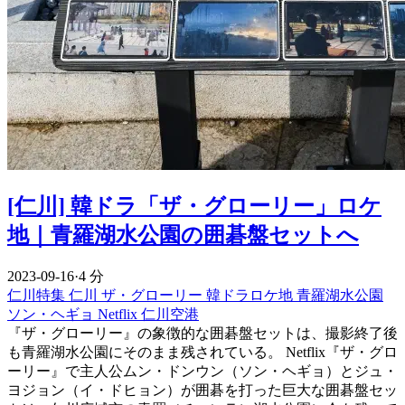
[仁川] 韓ドラ「ザ・グローリー」ロケ
地｜青羅湖水公園の囲碁盤セットへ
2023-09-16
·
4 分
仁川特集
仁川
ザ・グローリー
韓ドラロケ地
青羅湖水公園
ソン・ヘギョ
Netflix
仁川空港
『ザ・グローリー』の象徴的な囲碁盤セットは、撮影終了後
も青羅湖水公園にそのまま残されている。 Netflix『ザ・グロ
ーリー』で主人公ムン・ドンウン（ソン・ヘギョ）とジュ・
ヨジョン（イ・ドヒョン）が囲碁を打った巨大な囲碁盤セッ