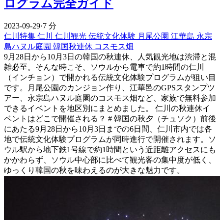
ログラム完全ガイド
2023-09-29
·
7 分
仁川特集
仁川
仁川観光
伝統文化体験
月尾公園
江華島
永宗
島ハヌル庭園
韓国秋連休
コスモス畑
9月28日から10月3日の韓国の秋連休、人気観光地は渋滞と混
雑必至。そんな時こそ、ソウルから電車で約1時間の仁川
（インチョン）で開かれる伝統文化体験プログラムが狙い目
です。月尾公園のカンジョン作り、江華邑のGPSスタンプツ
アー、永宗島ハヌル庭園のコスモス畑など、家族で無料参加
できるイベントを地区別にまとめました。 仁川の秋連休イ
ベントはどこで開催される？ # 韓国の秋夕（チュソク）前後
にあたる9月28日から10月3日までの6日間、仁川市内では各
地で伝統文化体験プログラムが同時進行で開催されます。ソ
ウル駅から地下鉄1号線で約1時間という近距離アクセスにも
かかわらず、ソウル中心部に比べて観光客の集中度が低く、
ゆっくり韓国の秋を味わえるのが大きな魅力です。