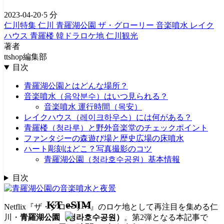
2023-04-20
·
5 分
仁川特集
仁川
青羅湖公園
ザ・グローリー
音楽噴水
レイク
ハウス
青羅楼
韓ドラロケ地
仁川観光
著者
ttshop編集部
目次
青羅湖公園とはどんな場所？
音楽噴水（음악분수）はいつ見られる？
音楽噴水 運行時間（목安）
レイクハウス（레이크하우스）には何がある？
青羅楼（청라루）と野外音楽堂のチェックポイント
ファンタジーの森遊び場と歴史広場の床噴水
ハート彫刻はどこ？写真撮影のコツ
青羅湖公園（청라호수공원）基本情報
目次
KT eSIM
Netflix『ザ・グローリー』のロケ地として再注目を集める仁
川・
青羅湖公園（청라호수공원）
。第2弾となる本記事で