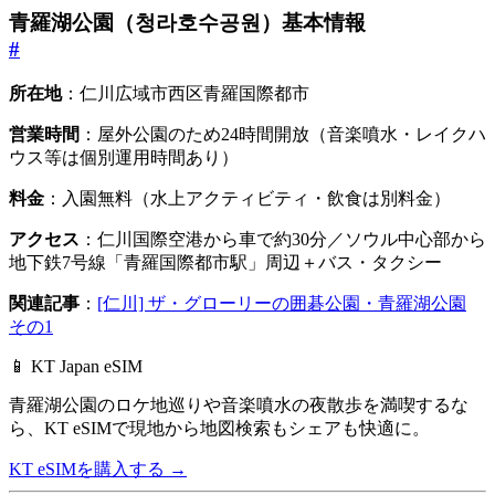
青羅湖公園（청라호수공원）基本情報
#
所在地
：仁川広域市西区青羅国際都市
営業時間
：屋外公園のため24時間開放（音楽噴水・レイクハ
ウス等は個別運用時間あり）
料金
：入園無料（水上アクティビティ・飲食は別料金）
アクセス
：仁川国際空港から車で約30分／ソウル中心部から
地下鉄7号線「青羅国際都市駅」周辺＋バス・タクシー
関連記事
：
[仁川] ザ・グローリーの囲碁公園・青羅湖公園
その1
📱 KT Japan eSIM
青羅湖公園のロケ地巡りや音楽噴水の夜散歩を満喫するな
ら、
KT eSIMで現地から地図検索もシェアも快適に。
KT eSIMを購入する
→