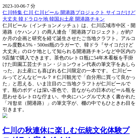
2023-10-06
·
7 分
仁川特集
仁川
仁川ビール
開港路プロジェクト
サイコだけど
大丈夫
韓ドラロケ地
韓国お土産
開港路チキン
仁川ビール（インチョンメッチュ）は、仁川広域市中区・開
港路（ケハンノ）の商人連合「開港路プロジェクト」が約7
か月の企画と研究を経て誕生させたご当地クラフト。アルコ
ール度数4.5%・500ml瓶のラガーで、韓ドラ『サイコだけど
大丈夫』のロケ地として知られる開港路チキンなど中区内の
9店舗で購入できます。茶色のレトロ瓶に54年木看板を手掛
けた田園工芸士チョン・ジョンウォン代表の筆文字をあしら
った、お土産にも喜ばれる仁川限定の一本です。 仁川ビー
ルってどんなビール？ # 仁川観光で「自分用に買って良かっ
た」と思える、いま注目のご当地クラフトが仁川ビールで
す。瓶のボディは深い茶色で、昔ながらの日本のビール瓶を
思わせるレトロな佇まい。中央にハングルで大きく書かれた
「개항로（開港路）」の筆文字が、棚の中でもひときわ目を
引きます。
仁川の秋連休に楽しむ伝統文化体験プ