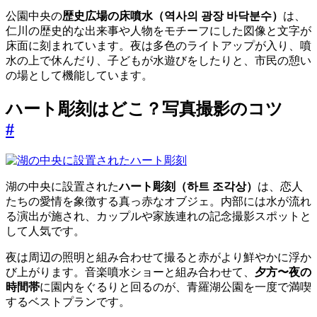
公園中央の
歴史広場の床噴水（역사의 광장 바닥분수）
は、
仁川の歴史的な出来事や人物をモチーフにした図像と文字が
床面に刻まれています。夜は多色のライトアップが入り、噴
水の上で休んだり、子どもが水遊びをしたりと、市民の憩い
の場として機能しています。
ハート彫刻はどこ？写真撮影のコツ
#
湖の中央に設置された
ハート彫刻（하트 조각상）
は、恋人
たちの愛情を象徴する真っ赤なオブジェ。内部には水が流れ
る演出が施され、カップルや家族連れの記念撮影スポットと
して人気です。
夜は周辺の照明と組み合わせて撮ると赤がより鮮やかに浮か
び上がります。音楽噴水ショーと組み合わせて、
夕方〜夜の
時間帯
に園内をぐるりと回るのが、青羅湖公園を一度で満喫
するベストプランです。