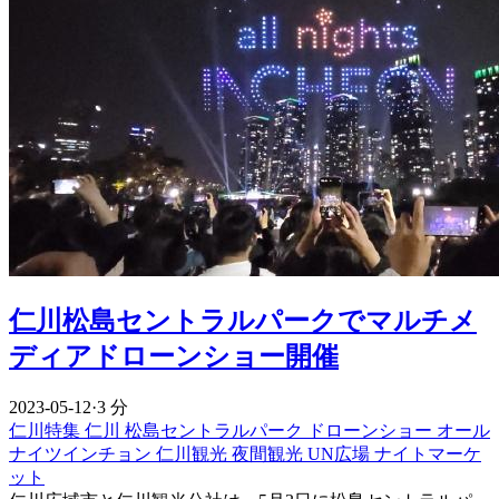
仁川松島セントラルパークでマルチメ
ディアドローンショー開催
2023-05-12
·
3 分
仁川特集
仁川
松島セントラルパーク
ドローンショー
オール
ナイツインチョン
仁川観光
夜間観光
UN広場
ナイトマーケ
ット