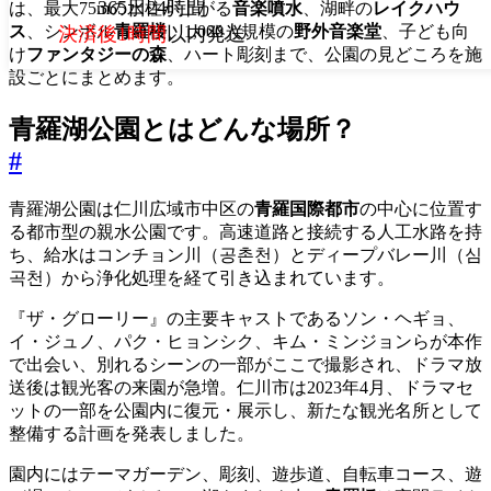
365日24時間
は、最大75mの水柱が上がる
音楽噴水
、湖畔の
レイクハウ
ス
、シンボル
青羅楼
、1,000人規模の
野外音楽堂
、子ども向
決済後1時間
以内発送
け
ファンタジーの森
、ハート彫刻まで、公園の見どころを施
設ごとにまとめます。
青羅湖公園とはどんな場所？
#
青羅湖公園は仁川広域市中区の
青羅国際都市
の中心に位置す
る都市型の親水公園です。高速道路と接続する人工水路を持
ち、給水はコンチョン川（공촌천）とディープバレー川（심
곡천）から浄化処理を経て引き込まれています。
『ザ・グローリー』の主要キャストであるソン・ヘギョ、
イ・ジュノ、パク・ヒョンシク、キム・ミンジョンらが本作
で出会い、別れるシーンの一部がここで撮影され、ドラマ放
送後は観光客の来園が急増。仁川市は2023年4月、ドラマセ
ットの一部を公園内に復元・展示し、新たな観光名所として
整備する計画を発表しました。
園内にはテーマガーデン、彫刻、遊歩道、自転車コース、遊