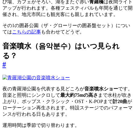
び場、カフェがそろい、湖をまたぐ赤い
青羅橋
は夜間ライト
アップが行われます。各種フェスティバルも年間を通じて開
催され、地元市民にも観光客にも親しまれています。
その1の囲碁公園（ザ・グローリーの囲碁盤セット）につい
ては
こちらの記事
も合わせてどうぞ。
音楽噴水（음악분수）はいつ見られ
る？
#
夜の青羅湖公園を代表する見どころが
音楽噴水ショー
です。
音楽と照明にシンクロして
最大約75mの高さ
まで水柱が吹き
上がり、ポップス・クラシック・OST・K-POPまで
計20曲
が
ローテーション再生されます。特設ステージでのパフォーマ
ンスが行われる日もあります。
運用時間は季節で切り替わります。