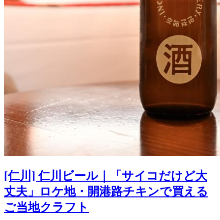
[仁川] 仁川ビール｜「サイコだけど大
丈夫」ロケ地・開港路チキンで買える
ご当地クラフト