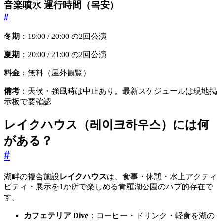
音楽噴水 運行時間（목安）
#
冬期
：19:00 / 20:00 の2回公演
夏期
：20:00 / 21:00 の2回公演
料金
：無料（屋外観覧）
備考
：天候・強風時は中止あり。最新スケジュールは現地掲
示板で要確認
レイクハウス（레이크하우스）には何
がある？
#
湖畔の複合施設
レイクハウス
は、食事・休憩・水上アクティ
ビティ・展示を1か所で楽しめる青羅湖公園のハブ的存在で
す。
カフェテリア Dive
：コーヒー・ドリンク・軽食を湖の