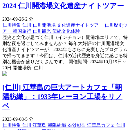
2024 仁川開港場文化遺産ナイトツアー
2024-09-26
·
2 分
仁川特集
仁川
仁川開港場
文化遺産ナイトツアー
仁川歴史ツ
アー
韓国旅行
仁川観光
伝統文化体験
歴史と文化が息づく仁川（インチョン）開港場エリアで、特
別な夜を過ごしてみませんか？ 毎年大好評の仁川開港場文
化遺産ナイトツアーが、2024年もさらに充実したプログラム
で帰ってきます！今回は、仁川の近代歴史を身近に感じる特
別な機会が盛りだくさんです。 開催期間: 2024年10月19日～
20日 開催場所: 仁川
[仁川] 江華島の巨大アートカフェ「朝
陽紡織」：1933年レーヨン工場をリノ
ベ
2023-09-08
·
5 分
仁川特集
仁川
江華島
朝陽紡織
조양방직
江華島カフェ
仁川