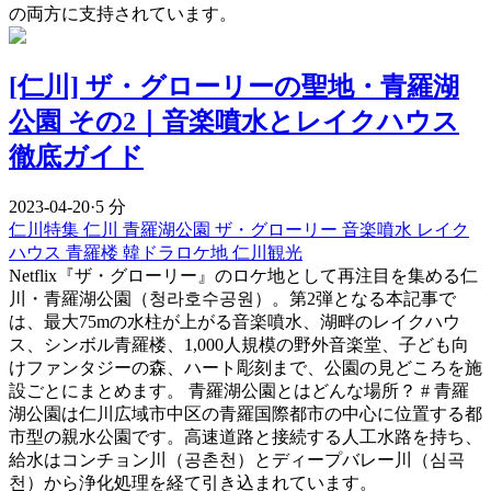
の両方に支持されています。
[仁川] ザ・グローリーの聖地・青羅湖
公園 その2｜音楽噴水とレイクハウス
徹底ガイド
2023-04-20
·
5 分
仁川特集
仁川
青羅湖公園
ザ・グローリー
音楽噴水
レイク
ハウス
青羅楼
韓ドラロケ地
仁川観光
Netflix『ザ・グローリー』のロケ地として再注目を集める仁
川・青羅湖公園（청라호수공원）。第2弾となる本記事で
は、最大75mの水柱が上がる音楽噴水、湖畔のレイクハウ
ス、シンボル青羅楼、1,000人規模の野外音楽堂、子ども向
けファンタジーの森、ハート彫刻まで、公園の見どころを施
設ごとにまとめます。 青羅湖公園とはどんな場所？ # 青羅
湖公園は仁川広域市中区の青羅国際都市の中心に位置する都
市型の親水公園です。高速道路と接続する人工水路を持ち、
給水はコンチョン川（공촌천）とディープバレー川（심곡
천）から浄化処理を経て引き込まれています。