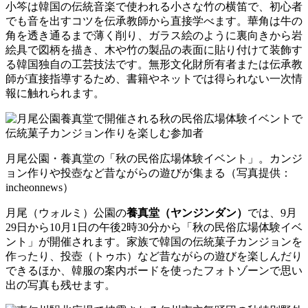
小笒は韓国の伝統音楽で使われる小さな竹の横笛で、初心者
でも音を出すコツを伝承教師から直接学べます。華角は牛の
角を透き通るまで薄く削り、ガラス絵のように裏向きから岩
絵具で図柄を描き、木や竹の製品の表面に貼り付けて装飾す
る韓国独自の工芸技法です。無形文化財所有者または伝承教
師が直接指導するため、書籍やネットでは得られない一次情
報に触れられます。
月尾公園・養真堂の「秋の民俗広場体験イベント」。カンジ
ョン作りや投壺など昔ながらの遊びが集まる（写真提供：
incheonnews）
月尾（ウォルミ）公園の
養真堂（ヤンジンダン）
では、9月
29日から10月1日の午後2時30分から「秋の民俗広場体験イベ
ント」が開催されます。家族で韓国の伝統菓子カンジョンを
作ったり、投壺（トゥホ）など昔ながらの遊びを楽しんだり
できるほか、韓服の案内ボードを使ったフォトゾーンで思い
出の写真も残せます。