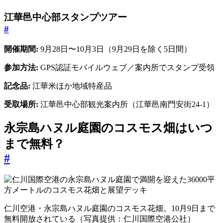
江華邑中心部スタンプツアー
#
開催期間:
9月28日〜10月3日（9月29日を除く5日間）
参加方法:
GPS認証モバイルウェブ／案内所でスタンプ受領
記念品:
江華米ほか地域特産品
受取場所:
江華邑中心部観光案内所（江華邑南門安街24-1）
永宗島ハヌル庭園のコスモス畑はいつ
まで無料？
#
仁川空港・永宗島ハヌル庭園のコスモス花畑。10月9日まで
無料開放されている（写真提供：仁川国際空港公社）