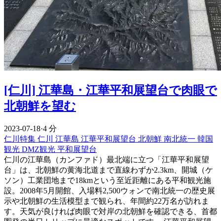
[仁川] 江華島・江華平和展望台で肉眼で
北朝鮮を望む
2023-07-18
·
4 分
仁川特集
仁川
江華島
江華平和展望台
北朝鮮
南北統一
韓国
観光
DMZ観光
平和展望台
仁川の江華島（カンファド）最北端に立つ「江華平和展望
台」は、北朝鮮の黄海北道まで直線わずか2.3km、開城（ケ
ソン）工業団地まで18kmという至近距離にある平和観光施
設。2008年5月開館、入場料2,500ウォンで南北統一の歴史展
示や北朝鮮の生活模型まで観られ、年間約22万名が訪れま
す。天気が良ければ肉眼で対岸の北朝鮮を確認できる、首都