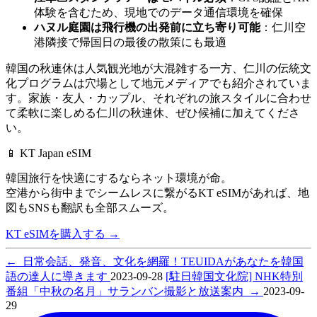
体験を含むため、現地でのデータ通信環境を確保
ハヌル庭園は飛行機の出発前に立ち寄り可能
：仁川空
港隣接で帰国日の最後の散策にも最適
韓国の秋連休は人気観光地が大混雑する一方、仁川の伝統文
化プログラムは穴場として地元メディアでも紹介されていま
す。家族・友人・カップル、それぞれの旅スタイルに合わせ
て柔軟に楽しめる仁川の秋連休、ぜひ候補に加えてくださ
い。
📱 KT Japan eSIM
韓国旅行を快適にするならネット環境が命。
空港から街中までシームレスに繋がるKT eSIMがあれば、
地
図もSNSも翻訳も全部スムーズ。
KT eSIMを購入する
→
←
日常会話、発音、文化を網羅！TEUIDAがあなたを韓国
語の達人に導きます
2023-09-28
[駐日韓国文化院] NHK特別
番組「中秋の名月」サランバン撮影と放送案内
→
2023-09-
29