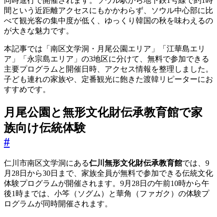
同時進行で開催されます。ソウル駅から地下鉄1号線で約1時
間という近距離アクセスにもかかわらず、ソウル中心部に比
べて観光客の集中度が低く、ゆっくり韓国の秋を味わえるの
が大きな魅力です。
本記事では「南区文学洞・月尾公園エリア」「江華島エリ
ア」「永宗島エリア」の3地区に分けて、無料で参加できる
主要プログラムと開催日時、アクセス情報を整理しました。
子ども連れの家族や、定番観光に飽きた渡韓リピーターにお
すすめです。
月尾公園と無形文化財伝承教育館で家
族向け伝統体験
#
仁川市南区文学洞にある
仁川無形文化財伝承教育館
では、9
月28日から30日まで、家族全員が無料で参加できる伝統文化
体験プログラムが開催されます。9月28日の午前10時から午
後1時までは、小笒（ソグム）と華角（ファガク）の体験プ
ログラムが同時開催されます。