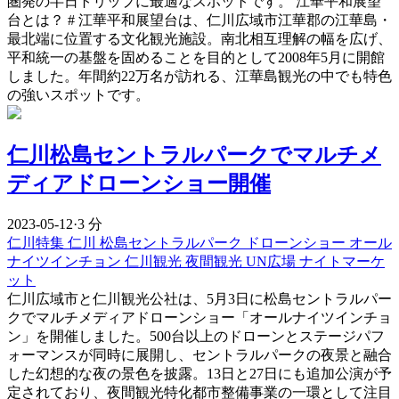
圏発の半日トリップに最適なスポットです。 江華平和展望
台とは？ # 江華平和展望台は、仁川広域市江華郡の江華島・
最北端に位置する文化観光施設。南北相互理解の幅を広げ、
平和統一の基盤を固めることを目的として2008年5月に開館
しました。年間約22万名が訪れる、江華島観光の中でも特色
の強いスポットです。
仁川松島セントラルパークでマルチメ
ディアドローンショー開催
2023-05-12
·
3 分
仁川特集
仁川
松島セントラルパーク
ドローンショー
オール
ナイツインチョン
仁川観光
夜間観光
UN広場
ナイトマーケ
ット
仁川広域市と仁川観光公社は、5月3日に松島セントラルパー
クでマルチメディアドローンショー「オールナイツインチョ
ン」を開催しました。500台以上のドローンとステージパフ
ォーマンスが同時に展開し、セントラルパークの夜景と融合
した幻想的な夜の景色を披露。13日と27日にも追加公演が予
定されており、夜間観光特化都市整備事業の一環として注目