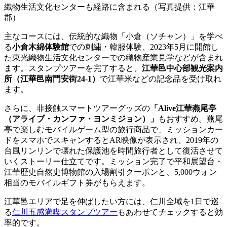
織物生活文化センターも経路に含まれる（写真提供：江華
郡）
主なコースには、伝統的な織物「小倉（ソチャン）」を学べ
る
小倉木綿体験館
での刺繍・韓服体験、2023年5月に開館し
た東光織物生活文化センターでの織物産業見学などが含まれ
ます。スタンプツアーを完了すると、
江華邑中心部観光案内
所（江華邑南門安街24-1）
で江華米などの記念品を受け取れ
ます。
さらに、非接触スマートツアーグッズの
「Alive江華燕尾亭
（アライブ・カンファ・ヨンミジョン）」
もおすすめ。燕尾
亭で楽しむモバイルゲーム型の旅行商品で、ミッションカー
ドをスマホでスキャンするとAR映像が表示され、2019年の
台風リンリンで壊れた保護池を時間旅行者として復活させて
いくストーリー仕立てです。ミッション完了で平和展望台・
江華歴史自然史博物館の入場割引クーポンと、5,000ウォン
相当のモバイルギフト券がもらえます。
江華邑エリアで足を伸ばしたい方には、仁川全域を1日で巡
る
仁川五感満喫スタンプツアー
もあわせてチェックすると効
率的です。