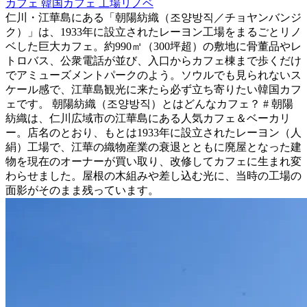
カフェ
韓国カフェ
工場リノベ
仁川・江華島にある「朝陽紡織（조양방직／チョヤンバンジ
ク）」は、1933年に設立されたレーヨン工場をまるごとリノ
ベした巨大カフェ。約990㎡（300坪超）の敷地に骨董品やレ
トロバス、公衆電話が並び、入口からカフェ棟まで歩くだけ
でアミューズメントパークのよう。ソウルでも見られないス
ケール感で、江華島観光に来たら必ず立ち寄りたい韓国カフ
ェです。 朝陽紡織（조양방직）とはどんなカフェ？ # 朝陽
紡織は、仁川広域市の江華島にある人気カフェ＆ベーカリ
ー。店名のとおり、もとは1933年に設立されたレーヨン（人
絹）工場で、江華の織物産業の衰退とともに廃屋となった建
物を現在のオーナーが買い取り、改修してカフェに生まれ変
わらせました。屋根の木組みや差し込む光に、当時の工場の
面影がそのまま残っています。