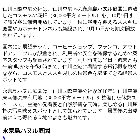
仁川国際空港公社は、仁川空港内の
永宗島ハヌル庭園
に造成
したコスモスの花畑（36,000平方メートル）を、10月9日ま
で観光客に無料開放しています。秋に満開を迎えるススキ畑
庭園やカボチャトンネルも新設され、9月15日から順次開放
されています。
園内には展望デッキ、コーヒーショップ、ブランコ、アウト
ドアテーブルが設置され、利用者の安全を確保するための案
内スタッフも配置されています。利用時間は平日・週末とも
午前9時から午後6時まで。仁川空港に着陸する飛行機を眺め
ながら、コスモスとススキ越しの秋景色を堪能できる絶景ス
ポットです。
永宗島ハヌル庭園は、仁川国際空港公社が2018年に仁川空港
東南側の未利用地（38,000平方メートル）を整備した休憩ス
ペースで、空港の発着便と自然景観を同時に楽しめる仁川屈
指の写真映えスポットとして知られています。帰国便の出発
前に立ち寄れる立地のよさも魅力です。
永宗島ハヌル庭園
#