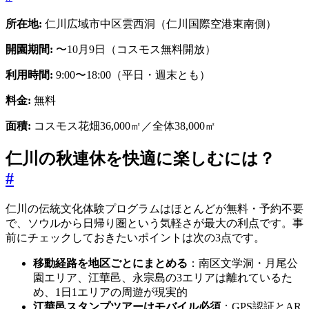
所在地:
仁川広域市中区雲西洞（仁川国際空港東南側）
開園期間:
〜10月9日（コスモス無料開放）
利用時間:
9:00〜18:00（平日・週末とも）
料金:
無料
面積:
コスモス花畑36,000㎡／全体38,000㎡
仁川の秋連休を快適に楽しむには？
#
仁川の伝統文化体験プログラムはほとんどが無料・予約不要
で、ソウルから日帰り圏という気軽さが最大の利点です。事
前にチェックしておきたいポイントは次の3点です。
移動経路を地区ごとにまとめる
：南区文学洞・月尾公
園エリア、江華邑、永宗島の3エリアは離れているた
め、1日1エリアの周遊が現実的
江華邑スタンプツアーはモバイル必須
：GPS認証とAR