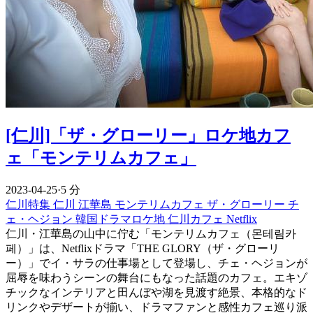
[仁川]「ザ・グローリー」ロケ地カフ
ェ「モンテリムカフェ」
2023-04-25
·
5 分
仁川特集
仁川
江華島
モンテリムカフェ
ザ・グローリー
チ
ェ・ヘジョン
韓国ドラマロケ地
仁川カフェ
Netflix
仁川・江華島の山中に佇む「モンテリムカフェ（몬테림카
페）」は、Netflixドラマ「THE GLORY（ザ・グローリ
ー）」でイ・サラの仕事場として登場し、チェ・ヘジョンが
屈辱を味わうシーンの舞台にもなった話題のカフェ。エキゾ
チックなインテリアと田んぼや湖を見渡す絶景、本格的なド
リンクやデザートが揃い、ドラマファンと感性カフェ巡り派