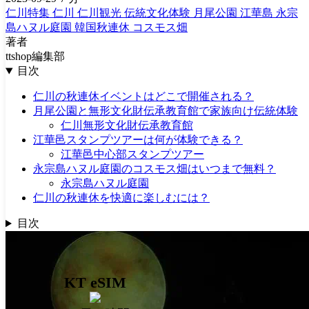
仁川特集
仁川
仁川観光
伝統文化体験
月尾公園
江華島
永宗
島ハヌル庭園
韓国秋連休
コスモス畑
著者
ttshop編集部
目次
仁川の秋連休イベントはどこで開催される？
月尾公園と無形文化財伝承教育館で家族向け伝統体験
仁川無形文化財伝承教育館
江華邑スタンプツアーは何が体験できる？
江華邑中心部スタンプツアー
永宗島ハヌル庭園のコスモス畑はいつまで無料？
永宗島ハヌル庭園
仁川の秋連休を快適に楽しむには？
目次
KT eSIM