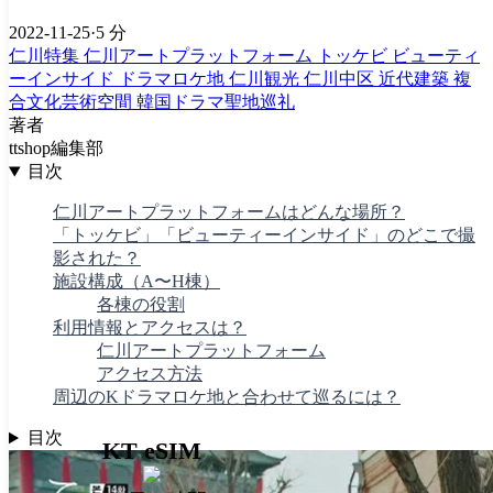
2022-11-25
·
5 分
仁川特集
仁川アートプラットフォーム
トッケビ
ビューティ
ーインサイド
ドラマロケ地
仁川観光
仁川中区
近代建築
複
合文化芸術空間
韓国ドラマ聖地巡礼
著者
ttshop編集部
目次
仁川アートプラットフォームはどんな場所？
「トッケビ」「ビューティーインサイド」のどこで撮
影された？
施設構成（A〜H棟）
各棟の役割
利用情報とアクセスは？
仁川アートプラットフォーム
アクセス方法
周辺のKドラマロケ地と合わせて巡るには？
目次
KT eSIM