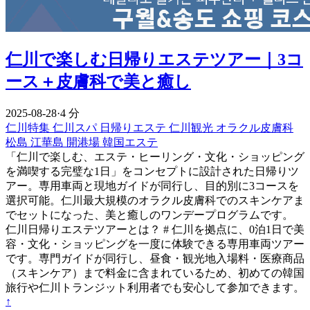
仁川で楽しむ日帰りエステツアー｜3コ
ース＋皮膚科で美と癒し
2025-08-28
·
4 分
仁川特集
仁川スパ
日帰りエステ
仁川観光
オラクル皮膚科
松島
江華島
開港場
韓国エステ
「仁川で楽しむ、エステ・ヒーリング・文化・ショッピング
を満喫する完璧な1日」をコンセプトに設計された日帰りツ
アー。専用車両と現地ガイドが同行し、目的別に3コースを
選択可能。仁川最大規模のオラクル皮膚科でのスキンケアま
でセットになった、美と癒しのワンデープログラムです。
仁川日帰りエステツアーとは？ # 仁川を拠点に、0泊1日で美
容・文化・ショッピングを一度に体験できる専用車両ツアー
です。専門ガイドが同行し、昼食・観光地入場料・医療商品
（スキンケア）まで料金に含まれているため、初めての韓国
旅行や仁川トランジット利用者でも安心して参加できます。
↑