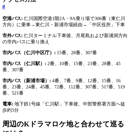
#
空港バス:
仁川国際空港1階2A・9A乗り場で306番（東仁川
方向）に乗車→東仁川・新浦市場経由→「中区役所」下車
市外バス:
仁川ターミナル下車後、月尾島および新浦洞方向
の市内バスに乗り換え
市内バス（仁川中区庁）:
15番、28番、307番
市内バス（仁川駅）:
2番、10番、15番、23番、28番、45
番、307番
市内バス（新浦市場）:
4番、7番、9番、12番、15番、16
番、23番、24番、45番、72番、112番、307番、517番、519
番、521番
電車:
地下鉄1号線「仁川駅」下車後、中部警察署方面へ徒
歩約5分
周辺のKドラマロケ地と合わせて巡る