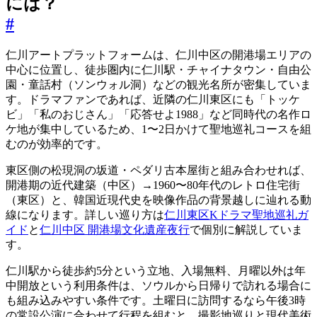
には？
#
仁川アートプラットフォームは、仁川中区の開港場エリアの
中心に位置し、徒歩圏内に仁川駅・チャイナタウン・自由公
園・童話村（ソンウォル洞）などの観光名所が密集していま
す。ドラマファンであれば、近隣の仁川東区にも「トッケ
ビ」「私のおじさん」「応答せよ1988」など同時代の名作ロ
ケ地が集中しているため、1〜2日かけて聖地巡礼コースを組
むのが効率的です。
東区側の松現洞の坂道・ペダリ古本屋街と組み合わせれば、
開港期の近代建築（中区）→1960〜80年代のレトロ住宅街
（東区）と、韓国近現代史を映像作品の背景越しに辿れる動
線になります。詳しい巡り方は
仁川東区Kドラマ聖地巡礼ガ
イド
と
仁川中区 開港場文化遺産夜行
で個別に解説していま
す。
仁川駅から徒歩約5分という立地、入場無料、月曜以外は年
中開放という利用条件は、ソウルから日帰りで訪れる場合に
も組み込みやすい条件です。土曜日に訪問するなら午後3時
の常設公演に合わせて行程を組むと、撮影地巡りと現代美術