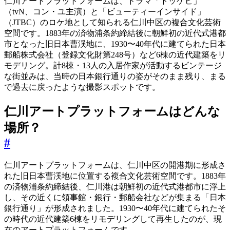
仁川アートプラットフォームは、ドラマ「トッケビ」
（tvN、コン・ユ主演）と「ビューティーインサイド」
（JTBC）のロケ地として知られる仁川中区の複合文化芸術
空間です。1883年の済物浦条約締結後に朝鮮初の近代式港都
市となった旧日本曹渓地に、1930〜40年代に建てられた日本
郵船株式会社（登録文化財第248号）など6棟の近代建築をリ
モデリング。計8棟・13人の入居作家が活動するビンテージ
な街並みは、当時の日本銀行通りの姿がそのまま残り、まる
で過去に戻ったような撮影スポットです。
仁川アートプラットフォームはどんな
場所？
#
仁川アートプラットフォームは、仁川中区の開港期に形成さ
れた旧日本曹渓地に位置する複合文化芸術空間です。1883年
の済物浦条約締結後、仁川港は朝鮮初の近代式港都市に浮上
し、その近くに領事館・銀行・郵船会社などが集まる「日本
銀行通り」が形成されました。1930〜40年代に建てられたそ
の時代の近代建築6棟をリモデリングして再生したのが、現
在のアートプラットフォームです。