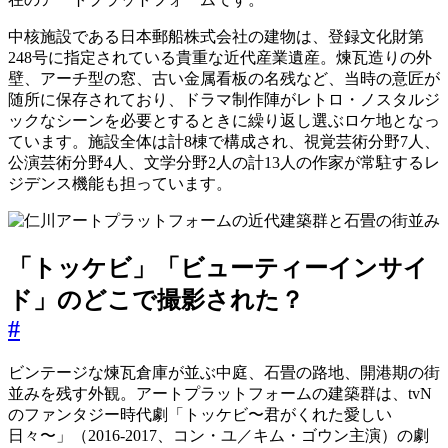
中核施設である日本郵船株式会社の建物は、登録文化財第
248号に指定されている貴重な近代産業遺産。煉瓦造りの外
壁、アーチ型の窓、古い金属看板の名残など、当時の意匠が
随所に保存されており、ドラマ制作陣がレトロ・ノスタルジ
ックなシーンを必要とするときに繰り返し選ぶロケ地となっ
ています。施設全体は計8棟で構成され、視覚芸術分野7人、
公演芸術分野4人、文学分野2人の計13人の作家が常駐するレ
ジデンス機能も担っています。
「トッケビ」「ビューティーインサイ
ド」のどこで撮影された？
#
ビンテージな煉瓦倉庫が並ぶ中庭、石畳の路地、開港期の街
並みを残す外観。アートプラットフォームの建築群は、tvN
のファンタジー時代劇「トッケビ〜君がくれた愛しい
日々〜」（2016-2017、コン・ユ／キム・ゴウン主演）の劇