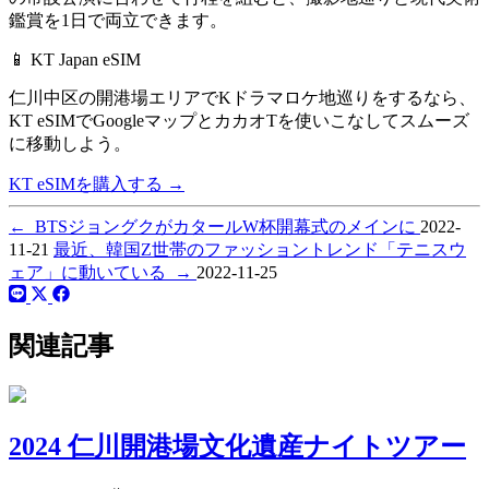
鑑賞を1日で両立できます。
📱 KT Japan eSIM
仁川中区の開港場エリアでKドラマロケ地巡りをするなら、
KT eSIMでGoogleマップとカカオTを使いこなしてスムーズ
に移動しよう。
KT eSIMを購入する
→
←
BTSジョングクがカタールW杯開幕式のメインに
2022-
11-21
最近、韓国Z世帯のファッショントレンド「テニスウ
ェア」に動いている
→
2022-11-25
関連記事
2024 仁川開港場文化遺産ナイトツアー