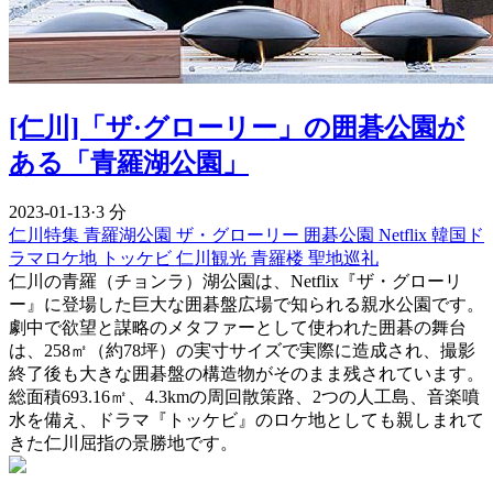
[仁川]「ザ·グローリー」の囲碁公園が
ある「青羅湖公園」
2023-01-13
·
3 分
仁川特集
青羅湖公園
ザ・グローリー
囲碁公園
Netflix
韓国ド
ラマロケ地
トッケビ
仁川観光
青羅楼
聖地巡礼
仁川の青羅（チョンラ）湖公園は、Netflix『ザ・グローリ
ー』に登場した巨大な囲碁盤広場で知られる親水公園です。
劇中で欲望と謀略のメタファーとして使われた囲碁の舞台
は、258㎡（約78坪）の実寸サイズで実際に造成され、撮影
終了後も大きな囲碁盤の構造物がそのまま残されています。
総面積693.16㎡、4.3kmの周回散策路、2つの人工島、音楽噴
水を備え、ドラマ『トッケビ』のロケ地としても親しまれて
きた仁川屈指の景勝地です。