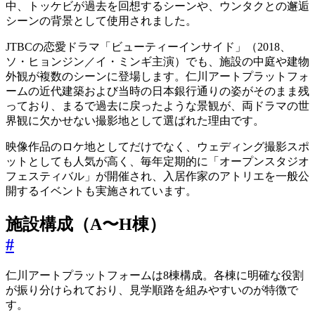
中、トッケビが過去を回想するシーンや、ウンタクとの邂逅
シーンの背景として使用されました。
JTBCの恋愛ドラマ「ビューティーインサイド」（2018、
ソ・ヒョンジン／イ・ミンギ主演）でも、施設の中庭や建物
外観が複数のシーンに登場します。仁川アートプラットフォ
ームの近代建築および当時の日本銀行通りの姿がそのまま残
っており、まるで過去に戻ったような景観が、両ドラマの世
界観に欠かせない撮影地として選ばれた理由です。
映像作品のロケ地としてだけでなく、ウェディング撮影スポ
ットとしても人気が高く、毎年定期的に「オープンスタジオ
フェスティバル」が開催され、入居作家のアトリエを一般公
開するイベントも実施されています。
施設構成（A〜H棟）
#
仁川アートプラットフォームは8棟構成。各棟に明確な役割
が振り分けられており、見学順路を組みやすいのが特徴で
す。