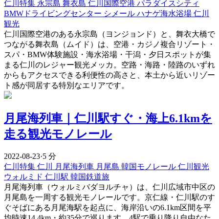
仁川特集
永宗島
舞衣島
仁川国際空港
パラダイスシティ
BMWドライビングセンター
シメール
ハナゲ海水浴場
仁川
観光
仁川国際空港のある永宗島（ヨンジョンド）と、舞衣大橋で
つながる舞衣島（ムイド）は、空港・カジノ複合リゾート・
スパ・BMW体験施設・海水浴場・干潟・夕日スポットが集
まる仁川のレジャー観光メッカ。空路・海路・陸路のいずれ
からもアクセスできる利便性の高さと、本土から近いリゾー
ト感が同居する特別なエリアです。
月尾海列車｜仁川駅すぐ・海上6.1kmを
走る観光モノレール
2022-08-23
·
5 分
仁川特集
仁川
月尾海列車
月尾島
韓国モノレール
仁川観光
ウォルミド
仁川駅
韓国鉄道旅
月尾海列車（ウォルミバダヨルチャ）は、仁川広域市中区の
月尾島を一周する観光モノレールです。京仁線・仁川駅のす
ぐそばにある月尾海駅を起点に、海岸沿いの6.1km区間を平
均時速14.4km・約35分で巡ります。4駅で乗り降り自由なた