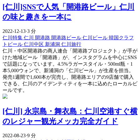
[仁川]SNSで人気「開港路ビール」仁川
の味と趣きを一本に
2022-12-13
·
3 分
仁川特集
仁川
開港路
開港路ビール
仁川ビール
韓国クラフ
トビール
仁川中区
新浦洞
仁川旅行
仁川・中区開港路の商人連合「開港路プロジェクト」が手が
けた地域ビール「開港路」が、インスタグラムを中心にSNS
で話題になっています。4.5%ラガースタイル・500ml瓶・1
本5,000ウォンで、新浦洞の「仁川ビール」が生産を担当。
発売1週間で1,600本が完売し、開港路エリアの9店舗で購入
できる、仁川のアイデンティティを一本に込めたローカルビ
ールです。
[仁川] 永宗島・舞衣島：仁川空港すぐ横
のレジャー観光メッカ完全ガイド
2022-08-23
·
9 分