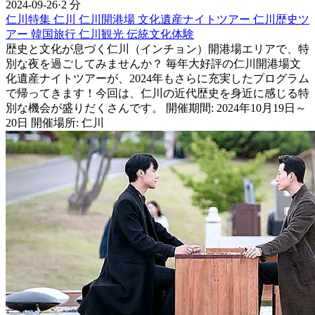
2024-09-26
·
2 分
仁川特集
仁川
仁川開港場
文化遺産ナイトツアー
仁川歴史ツ
アー
韓国旅行
仁川観光
伝統文化体験
歴史と文化が息づく仁川（インチョン）開港場エリアで、特
別な夜を過ごしてみませんか？ 毎年大好評の仁川開港場文
化遺産ナイトツアーが、2024年もさらに充実したプログラム
で帰ってきます！今回は、仁川の近代歴史を身近に感じる特
別な機会が盛りだくさんです。 開催期間: 2024年10月19日～
20日 開催場所: 仁川