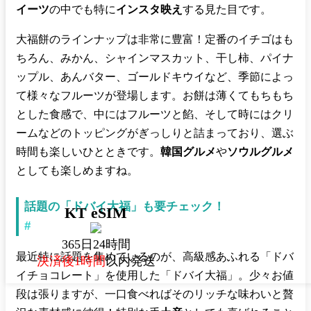
イーツ
の中でも特に
インスタ映え
する見た目です。
大福餅のラインナップは非常に豊富！定番のイチゴはも
ちろん、みかん、シャインマスカット、干し柿、パイナ
ップル、あんバター、ゴールドキウイなど、季節によっ
て様々なフルーツが登場します。お餅は薄くてもちもち
とした食感で、中にはフルーツと餡、そして時にはクリ
ームなどのトッピングがぎっしりと詰まっており、選ぶ
時間も楽しいひとときです。
韓国グルメ
や
ソウルグルメ
としても楽しめますね。
話題の「ドバイ大福」も要チェック！
KT eSIM
#
365日24時間
最近特に話題を集めているのが、高級感あふれる「ドバ
決済後1時間
以内発送
イチョコレート」を使用した「ドバイ大福」。少々お値
段は張りますが、一口食べればそのリッチな味わいと贅