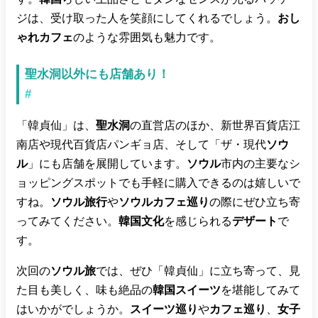
ジは、受け取った人を笑顔にしてくれるでしょう。
おし
ゃれカフェ
のような雰囲気も魅力です。
聖水洞以外にも店舗あり！
#
「韓貞仙」は、
聖水洞
の直営店のほか、新世界百貨店江
南店や現代百貨店パンギョ店、そして「ザ・現代
ソウ
ル
」にも店舗を展開しています。
ソウル
市内の主要なシ
ョッピングスポットでも手軽に購入できるのは嬉しいで
すね。
ソウル旅行
や
ソウルカフェ巡り
の際にぜひ立ち寄
ってみてください。
韓国文化
を感じられる
デザート
で
す。
次回の
ソウル旅
では、ぜひ「韓貞仙」に立ち寄って、見
た目も美しく、味も絶品の
韓国スイーツ
を堪能してみて
はいかがでしょうか。
スイーツ巡り
や
カフェ巡り
、
女子