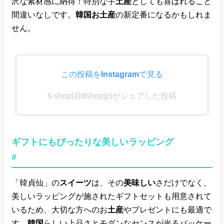
沢な素材感に納得！特別な手
土産
としても喜ばれること
間違いなしです。
韓国お土産
の新定番になるかもしれま
せん。
この投稿をInstagramで見る
tt-shop(@ttshopjp)がシェアした投稿
ギフトにもぴったりな美しいラッピング
#
「韓貞仙」の
スイーツ
は、その
美味しい
さだけでなく、
美しいラッピングが施されたギフトセットも用意されて
いるため、大切な方へのお
土産
やプレゼントにも最適で
す。
韓国
らしい上品さとモダンなセンスが光るパッケー