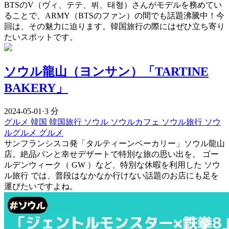
BTSのV（ヴィ、テテ、뷔、태형）さんがモデルを務めてい
ることで、ARMY（BTSのファン）の間でも話題沸騰中！今
回は、その魅力に迫ります。韓国旅行の際にはぜひ立ち寄り
たいスポットです。
ソウル龍山（ヨンサン）「TARTINE
BAKERY」
2024-05-01
·
3 分
グルメ
韓国
韓国旅行
ソウル
ソウルカフェ
ソウル旅行
ソウ
ルグルメ
グルメ
サンフランシスコ発「タルティーンベーカリー」ソウル龍山
店。絶品パンと幸せデザートで特別な旅の思い出を。 ゴー
ルデンウィーク（ GW ）など、特別な休暇を利用した ソウ
ル旅行 では、普段はなかなか行けない話題のお店にも足を
運びたいですよね。