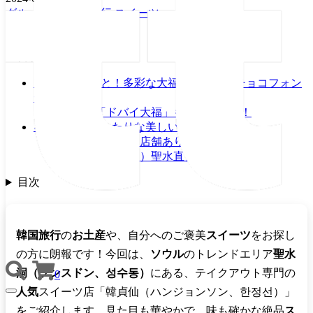
グルメ
韓国
韓国旅行
スイーツ
著者
ttshop編集部
目次
フルーツ丸ごと！多彩な大福餅と魅惑のチョコフォン
デュ
話題の「ドバイ大福」も要チェック！
ギフトにもぴったりな美しいラッピング
聖水洞以外にも店舗あり！
韓貞仙（한정선）聖水直営店 情報
目次
韓国旅行
の
お土産
や、自分へのご褒美
スイーツ
をお探し
の方に朗報です！今回は、
ソウル
のトレンドエリア
聖水
洞（ソンスドン、성수동）
にある、テイクアウト専門の
0
人気
スイーツ店「韓貞仙（ハンジョンソン、한정선）」
TOGGLE
NAVIGATION
をご紹介します。見た目も華やかで、味も確かな絶品
ス