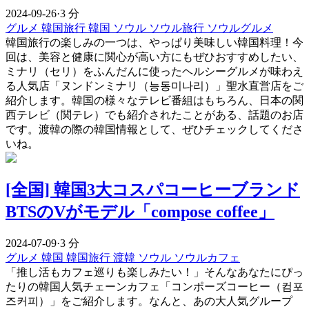
2024-09-26
·
3 分
グルメ
韓国旅行
韓国
ソウル
ソウル旅行
ソウルグルメ
韓国旅行の楽しみの一つは、やっぱり美味しい韓国料理！今
回は、美容と健康に関心が高い方にもぜひおすすめしたい、
ミナリ（セリ）をふんだんに使ったヘルシーグルメが味わえ
る人気店「ヌンドンミナリ（능동미나리）」聖水直営店をご
紹介します。韓国の様々なテレビ番組はもちろん、日本の関
西テレビ（関テレ）でも紹介されたことがある、話題のお店
です。渡韓の際の韓国情報として、ぜひチェックしてくださ
いね。
[全国] 韓国3大コスパコーヒーブランド
BTSのVがモデル「compose coffee」
2024-07-09
·
3 分
グルメ
韓国
韓国旅行
渡韓
ソウル
ソウルカフェ
「推し活もカフェ巡りも楽しみたい！」そんなあなたにぴっ
たりの韓国人気チェーンカフェ「コンポーズコーヒー（컴포
즈커피）」をご紹介します。なんと、あの大人気グループ