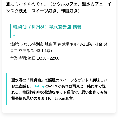
旅
にもおすすめです。（
ソウルカフェ
、
聖水カフェ
、
イ
ンスタ映え
、
スイーツ好き
、
韓国好き
）
韓貞仙（한정선）聖水直営店 情報
#
場所: ソウル特別市 城東区 連武場キル43-1 1階 (서울 성
동구 연무장길 43-1 1층)
営業時間: 毎日 10:30 - 22:00
聖水洞の「韓貞仙」で話題のスイーツをゲット！美味しい
お土産話も、
ttshop
のeSIMがあれば写真と一緒にすぐ送
れる。韓国旅行中の快適なネット通信で、思い出作りも情
報発信も思いのまま！KT Japan直営。