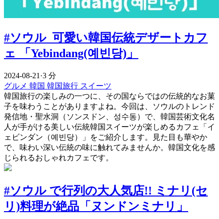
#ソウル 可愛い韓国伝統デザートカフ
ェ 「Yebindang(예빈당)」
2024-08-21
·
3 分
グルメ
韓国
韓国旅行
スイーツ
韓国旅行の楽しみの一つに、その国ならではの伝統的なお菓
子を味わうことがありますよね。今回は、ソウルのトレンド
発信地・聖水洞（ソンスドン、성수동）で、韓国芸術文化名
人が手がける美しい伝統韓国スイーツが楽しめるカフェ「イ
ェビンダン（예빈당）」をご紹介します。見た目も華やか
で、味わい深い伝統の味に触れてみませんか。韓国文化を感
じられるおしゃれカフェです。
#ソウル で行列の大人気店!! ミナリ(セ
リ)料理が絶品「ヌンドンミナリ」