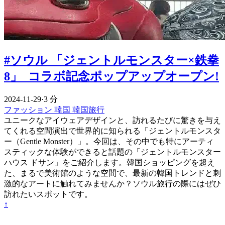
#ソウル 「ジェントルモンスター×鉄拳
8」 コラボ記念ポップアップオープン!
2024-11-29
·
3 分
ファッション
韓国
韓国旅行
ユニークなアイウェアデザインと、訪れるたびに驚きを与え
てくれる空間演出で世界的に知られる「ジェントルモンスタ
ー（Gentle Monster）」。今回は、その中でも特にアーティ
スティックな体験ができると話題の「ジェントルモンスター
ハウス ドサン」をご紹介します。韓国ショッピングを超え
た、まるで美術館のような空間で、最新の韓国トレンドと刺
激的なアートに触れてみませんか？ソウル旅行の際にはぜひ
訪れたいスポットです。
↑