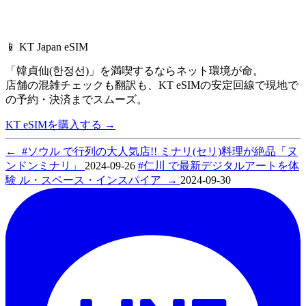
📱 KT Japan eSIM
「韓貞仙(한정선)」を満喫するならネット環境が命。
店舗の混雑チェックも翻訳も、
KT eSIMの安定回線で現地で
の予約・決済までスムーズ。
KT eSIMを購入する
→
←
#ソウル で行列の大人気店!! ミナリ(セリ)料理が絶品「ヌ
ンドンミナリ」
2024-09-26
#仁川 で最新デジタルアートを体
験 ル・スペース・インスパイア
→
2024-09-30