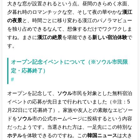
大きな窓が設置されるという点。昼間のきらめく水面、
夕暮れ時のロマンチックな空、そして夜の華やかな
漢江
の夜景
と、時間ごとに移り変わる漢江のパノラマビュー
を独り占めできるなんて、想像するだけでワクワクしま
すね。まさに
漢江の絶景
を堪能できる
新しい宿泊体験
で
す。
オープン記念イベントについて（※ソウル市民限
定・応募終了）
#
オープンを記念して、
ソウル
市民を対象とした無料宿泊
イベントの応募が先日まで行われていました（※注：5
月22日にて応募終了）。家族や友人との素敵なエピソー
ドを
ソウル
市の公式ホームページに投稿するという内容
だったようです。当選された方は、一足先にこの特別な
ホテル
を体験できるのですね。この
韓国ニュース
は大き