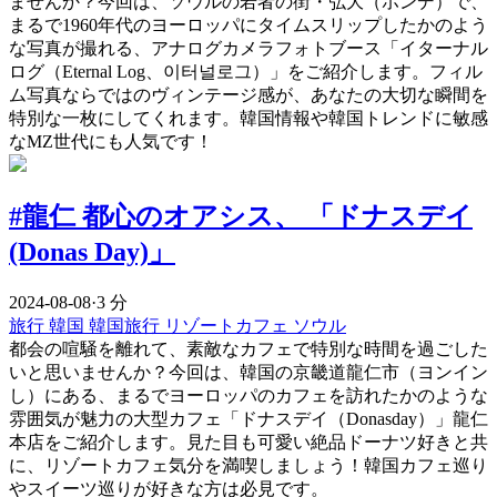
ませんか？今回は、ソウルの若者の街・弘大（ホンデ）で、
まるで1960年代のヨーロッパにタイムスリップしたかのよう
な写真が撮れる、アナログカメラフォトブース「イターナル
ログ（Eternal Log、이터널로그）」をご紹介します。フィル
ム写真ならではのヴィンテージ感が、あなたの大切な瞬間を
特別な一枚にしてくれます。韓国情報や韓国トレンドに敏感
なMZ世代にも人気です！
#龍仁 都心のオアシス、 「ドナスデイ
(Donas Day)」
2024-08-08
·
3 分
旅行
韓国
韓国旅行
リゾートカフェ
ソウル
都会の喧騒を離れて、素敵なカフェで特別な時間を過ごした
いと思いませんか？今回は、韓国の京畿道龍仁市（ヨンイン
し）にある、まるでヨーロッパのカフェを訪れたかのような
雰囲気が魅力の大型カフェ「ドナスデイ（Donasday）」龍仁
本店をご紹介します。見た目も可愛い絶品ドーナツ好きと共
に、リゾートカフェ気分を満喫しましょう！韓国カフェ巡り
やスイーツ巡りが好きな方は必見です。