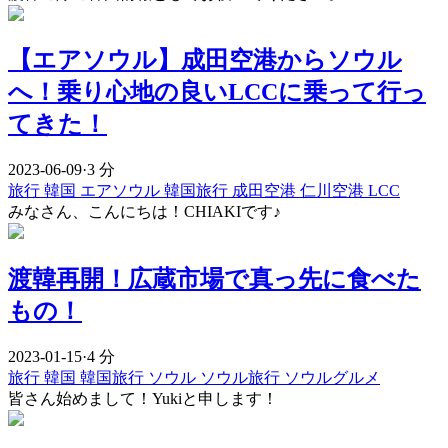
【エアソウル】成田空港からソウル
へ！乗り心地の良いLCCに乗って行っ
てきた！
2023-06-09
·
3 分
旅行
韓国
エアソウル
韓国旅行
成田空港
仁川空港
LCC
みなさん、こんにちは！CHIAKIです♪
渡韓再開！広蔵市場で真っ先に食べた
もの！
2023-01-15
·
4 分
旅行
韓国
韓国旅行
ソウル
ソウル旅行
ソウルグルメ
皆さん始めまして！Yukiと申します！