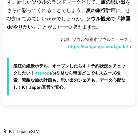
す。新しい
ソウル
のランドマークとして、
旅の思い出
を
さらに彩ってくれることでしょう。
夏の旅行計画
に、ぜ
ひ加えてみてはいかがでしょうか。
ソウル観光
で「
韓国
deやりたい
」ことがまた一つ増えますね。
出典: ソウル特別市ソウルニュース (
https://hangang.seoul.go.kr/
)
漢江の絶景ホテル、オープンしたらすぐ予約状況をチェッ
クしたい！
ttshop
のeSIMなら韓国どこでもスムーズ検
索。素敵な旅の計画も、思い出のシェアも、データ心配な
し！KT Japan直営で安心。
📱 KT Japan eSIM