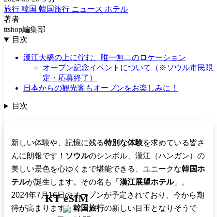
旅行
韓国
韓国旅行
ニュース
ホテル
著者
ttshop編集部
目次
漢江大橋の上に佇む、唯一無二のロケーション
オープン記念イベントについて（※ソウル市民限
定・応募終了）
日本からの観光客もオープンをお楽しみに！
目次
新しい体験や、記憶に残る
特別な体験
を求めている皆さ
んに朗報です！
ソウル
のシンボル、漢江（ハンガン）の
美しい景色を心ゆくまで堪能できる、ユニークな
韓国ホ
テル
が誕生します。その名も「
漢江展望ホテル
」。
2024年7月16日のオープンが予定されており、今から期
KT eSIM
待が高まります。
韓国旅行
の新しい目玉となりそうで