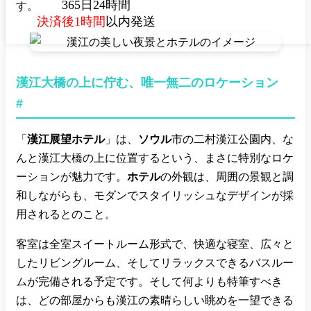
365日24時間
す。
決済後1時間
以内発送
漢江大橋の上に佇む、唯一無二のロケーション
#
「
漢江展望ホテル
」は、
ソウル
市の二村漢江公園内、な
んと漢江大橋の上に位置するという、まさに特別なロケ
ーションが魅力です。
ホテル
の外観は、周囲の景観と調
和しながらも、モダンでスタイリッシュなデザインが採
用されるとのこと。
客室は全室スイートルーム形式で、快適な寝室、広々と
したリビングルーム、そしてリラックスできるバスルー
ムが完備される予定です。そして何よりも特筆すべき
は、どの部屋からも漢江の素晴らしい眺めを一望できる