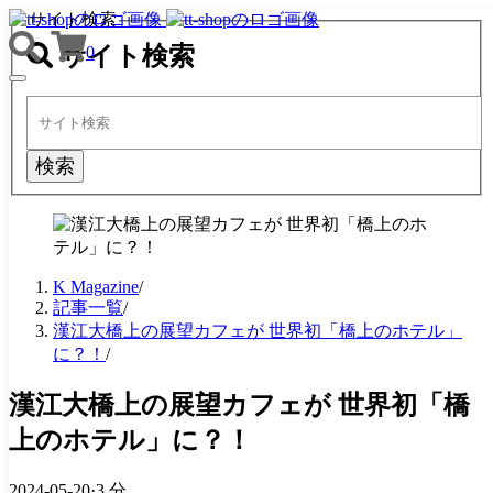
サイト検索
サイト検索
0
TOGGLE
NAVIGATION
検索
K Magazine
/
記事一覧
/
漢江大橋上の展望カフェが 世界初「橋上のホテル」
に？！
/
漢江大橋上の展望カフェが 世界初「橋
上のホテル」に？！
2024-05-20
·
3 分