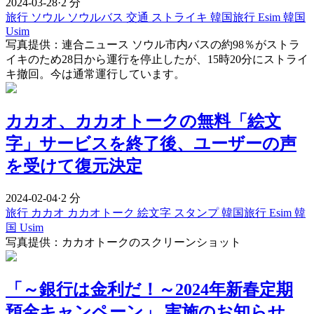
2024-03-28
·
2 分
旅行
ソウル
ソウルバス
交通
ストライキ
韓国旅行 Esim
韓国
Usim
写真提供：連合ニュース ソウル市内バスの約98％がストラ
イキのため28日から運行を停止したが、15時20分にストライ
キ撤回。今は通常運行しています。
カカオ、カカオトークの無料「絵文
字」サービスを終了後、ユーザーの声
を受けて復元決定
2024-02-04
·
2 分
旅行
カカオ
カカオトーク
絵文字
スタンプ
韓国旅行 Esim
韓
国 Usim
写真提供：カカオトークのスクリーンショット
「～銀行は金利だ！～2024年新春定期
預金キャンペーン」 実施のお知らせ