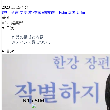
2023-11-15
·
4 分
旅行
受賞
文学
本
作家
韓国旅行 Esim
韓国 Usim
著者
ttshop編集部
目次
作品の構成と内容
メディシス賞について
目次
KT eSIM