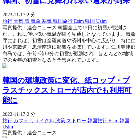
韓国、初雪に見舞われ寒い週末が到来
2023-11-17
·
2 分
旅行
天気
雪
気象
寒気
韓国旅行 Esim
韓国 Usim
写真提供：連合ニュース 韓国全土で17日に初雪が観測さ
れ、これに伴い低い気温が続く見通しとなっています。気象
庁によれば、初雪は全羅南道や済州を中心に広がり、特に仁
川や京畿道、忠清南道に影響を及ぼしています。仁川甕津郡
白島では、午前7時13分に初雪が観測され、ほとんどの地域
での今年の初雪となると予想されています。
韓国の環境政策に変化、紙コップ・プ
ラスチックストローが店内でも利用可
能に
2023-11-17
·
2 分
旅行
カフェ
リサイクル
政策
ストロー
韓国旅行 Esim
韓国
Usim
写真提供：連合ニュース