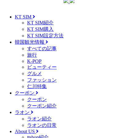
KT SIM
KT SIM紹介
KT SIM購入
KT SIM設定方法
韓国観光情報
すべての記事
旅行
K-POP
ビューティー
グルメ
ファッション
仁川特集
クーポン
クーポン
クーポン紹介
ラオン
ラオン紹介
ラオンの日常
About US
ttshop紹介