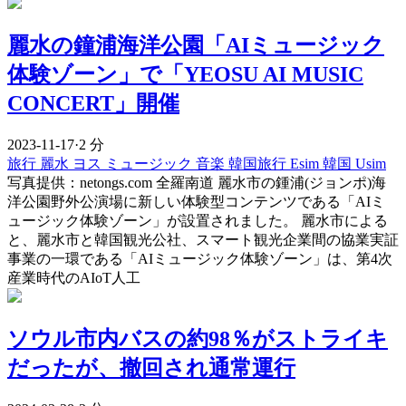
麗水の鐘浦海洋公園「AIミュージック
体験ゾーン」で「YEOSU AI MUSIC
CONCERT」開催
2023-11-17
·
2 分
旅行
麗水
ヨス
ミュージック
音楽
韓国旅行 Esim
韓国 Usim
写真提供：netongs.com 全羅南道 麗水市の鍾浦(ジョンポ)海
洋公園野外公演場に新しい体験型コンテンツである「AIミ
ュージック体験ゾーン」が設置されました。 麗水市による
と、麗水市と韓国観光公社、スマート観光企業間の協業実証
事業の一環である「AIミュージック体験ゾーン」は、第4次
産業時代のAIoT人工
ソウル市内バスの約98％がストライキ
だったが、撤回され通常運行