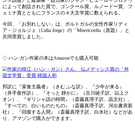
ンス語版）と建築家・政治家のジャン・ピエール＝ジロドゥ
によって創設された賞で、ゴンクール賞、ルノードー賞、フ
ェミナ賞とともにフランスの４大文学賞に数えられる。
今回、「お別れしない」は、ポルトガルの女性作家リディ
ア・ジョルジェ（Lidia Jorge）の「Misericordia（原題）」と
共同受賞しました。
◇
ハン·ガン作家の本はAmazonでも購入可能
邦訳に『菜食主義者』（きむ ふな訳）、『少年が来る』
（井手俊作訳）、『そっと 静かに』（古川綾子訳、以上ク
オン）、『ギリシャ語の時間』（斎藤真理子訳、晶文社）、
『すべての、白いものたちの』（斎藤真理子訳、河出書房新
社）、『回復する人間』（斎藤真理子訳、白水社）などがあ
り、アマゾンで購入ができます。