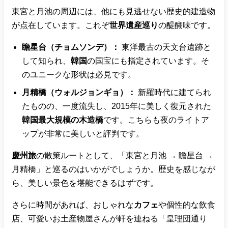
東宮と月池の周辺には、他にも見逃せない歴史的建造物
が点在しています。これぞ
世界遺産巡り
の醍醐味です。
瞻星台（チョムソンデ）：
東洋最古の天文台遺跡と
して知られ、
韓国
の国宝にも指定されています。そ
のユニークな形状は必見です。
月精橋（ウォルジョンギョ）：
新羅時代に建てられ
たものの、一度流失し、2015年に美しく復元された
韓国最大規模の木造橋
です。こちらも夜のライトア
ップが非常に美しいと評判です。
慶州旅
の散策ルートとして、「東宮と月池 → 瞻星台 →
月精橋」と巡るのはいかがでしょうか。歴史を感じなが
ら、美しい景色を堪能できるはずです。
さらに時間があれば、おしゃれな
カフェ
や個性的な飲食
店、可愛いお土産物屋さんが軒を連ねる「皇理団通り