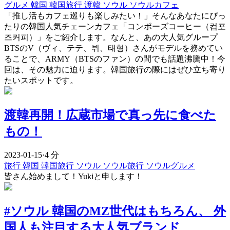
グルメ
韓国
韓国旅行
渡韓
ソウル
ソウルカフェ
「推し活もカフェ巡りも楽しみたい！」そんなあなたにぴっ
たりの韓国人気チェーンカフェ「コンポーズコーヒー（컴포
즈커피）」をご紹介します。なんと、あの大人気グループ
BTSのV（ヴィ、テテ、뷔、태형）さんがモデルを務めてい
ることで、ARMY（BTSのファン）の間でも話題沸騰中！今
回は、その魅力に迫ります。韓国旅行の際にはぜひ立ち寄り
たいスポットです。
渡韓再開！広蔵市場で真っ先に食べた
もの！
2023-01-15
·
4 分
旅行
韓国
韓国旅行
ソウル
ソウル旅行
ソウルグルメ
皆さん始めまして！Yukiと申します！
#ソウル 韓国のMZ世代はもちろん、 外
国人も注目する大人気ブランド