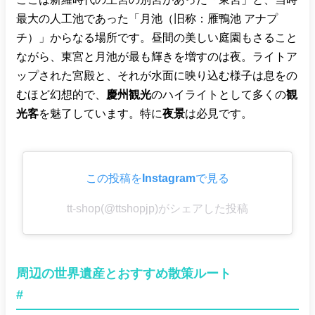
最大の人工池であった「月池（旧称：雁鴨池 アナプ
チ）」からなる場所です。昼間の美しい庭園もさること
ながら、東宮と月池が最も輝きを増すのは夜。ライトア
ップされた宮殿と、それが水面に映り込む様子は息をの
むほど幻想的で、
慶州観光
のハイライトとして多くの
観
光客
を魅了しています。特に
夜景
は必見です。
この投稿をInstagramで見る
tt-shop(@ttshopjp)がシェアした投稿
周辺の世界遺産とおすすめ散策ルート
#