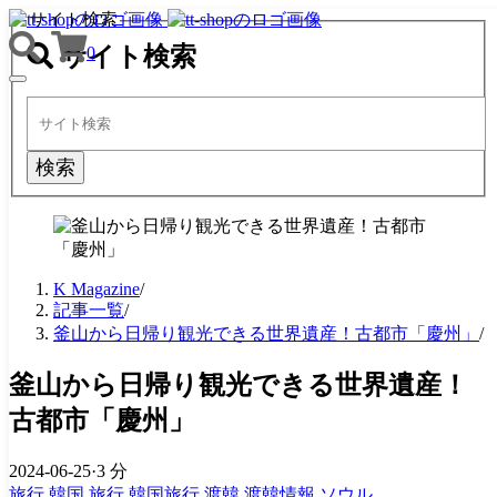
サイト検索
サイト検索
0
TOGGLE
NAVIGATION
検索
K Magazine
/
記事一覧
/
釜山から日帰り観光できる世界遺産！古都市「慶州」
/
釜山から日帰り観光できる世界遺産！
古都市「慶州」
2024-06-25
·
3 分
旅行
韓国
旅行
韓国旅行
渡韓
渡韓情報
ソウル