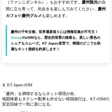
（ファンニダンキル）」もおすすめです。
慶州観光
の合
間に立ち寄って、街歩きを楽しんでみてください。
慶州
カフェ
や
慶州グルメ
も楽しめます。
慶州の千年古都、世界遺産巡りには情報収集が不可欠！
ttshop
のeSIMなら、歴史的背景の検索も、美しい景色の
シェアもスムーズ。KT Japan直営で、韓国のどこでも快
適なネット接続を約束します！
📱 KT Japan eSIM
「慶州」を満喫するならネット環境が命。
地図検索もタクシー配車も外せない韓国旅行は、
KT eSIMの
安定回線で一気に楽になる。