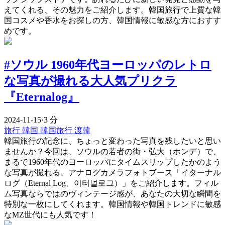
えてくれる、その魅力をご紹介します。韓国旅行で上質な韓
国コスメや香水をお探しの方、韓国情報に敏感な方におすす
めです。
#ソウル 1960年代ヨーロッパのレトロ
な写真が撮れる大人気プリクラ
『Eternalog』
2024-11-15
·
3 分
旅行
韓国
韓国旅行
渡韓
韓国旅行の記念に、ちょっと変わった写真を残したいと思い
ませんか？今回は、ソウルの若者の街・弘大（ホンデ）で、
まるで1960年代のヨーロッパにタイムスリップしたかのよう
な写真が撮れる、アナログカメラフォトブース「イターナル
ログ（Eternal Log、이터널로그）」をご紹介します。フィル
ム写真ならではのヴィンテージ感が、あなたの大切な瞬間を
特別な一枚にしてくれます。韓国情報や韓国トレンドに敏感
なMZ世代にも人気です！