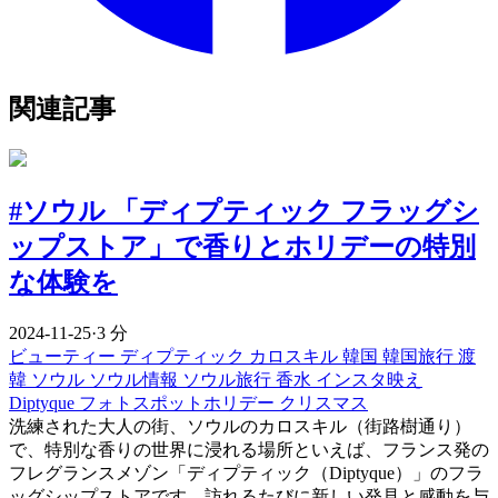
関連記事
#ソウル 「ディプティック フラッグシ
ップストア」で香りとホリデーの特別
な体験を
2024-11-25
·
3 分
ビューティー
ディプティック
カロスキル
韓国
韓国旅行
渡
韓
ソウル
ソウル情報
ソウル旅行
香水
インスタ映え
Diptyque
フォトスポットホリデー
クリスマス
洗練された大人の街、ソウルのカロスキル（街路樹通り）
で、特別な香りの世界に浸れる場所といえば、フランス発の
フレグランスメゾン「ディプティック（Diptyque）」のフラ
ッグシップストアです。訪れるたびに新しい発見と感動を与