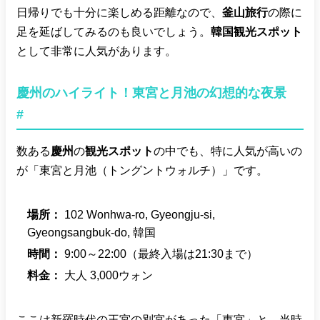
日帰りでも十分に楽しめる距離なので、
釜山旅行
の際に
足を延ばしてみるのも良いでしょう。
韓国観光スポット
として非常に人気があります。
慶州のハイライト！東宮と月池の幻想的な夜景
#
数ある
慶州
の
観光スポット
の中でも、特に人気が高いの
が「東宮と月池（トングントウォルチ）」です。
場所：
102 Wonhwa-ro, Gyeongju-si,
Gyeongsangbuk-do, 韓国
時間：
9:00～22:00（最終入場は21:30まで）
料金：
大人 3,000ウォン
ここは新羅時代の王宮の別宮があった「東宮」と、当時