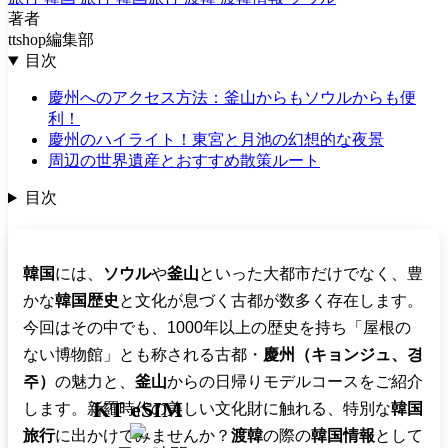
著者
ttshop編集部
目次
慶州へのアクセス方法：釜山からもソウルからも便
利！
慶州のハイライト！東宮と月池の幻想的な夜景
周辺の世界遺産とおすすめ散策ルート
目次
韓国
には、
ソウル
や
釜山
といった大都市だけでなく、豊
かな
韓国歴史
と文化が息づく古都が数多く存在します。
今回はその中でも、1000年以上の歴史を持ち「屋根の
ない博物館」とも称される古都・
慶州（キョンジュ、경
주）
の魅力と、
釜山
からの日帰りモデルコースをご紹介
KT eSIM
します。新羅時代の美しい文化財に触れる、特別な
韓国
旅行
に出かけてみませんか？
渡韓
の際の
韓国情報
として