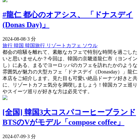
#龍仁 都心のオアシス、 「ドナスデイ
(Donas Day)」
2024-08-08
·
3 分
旅行
韓国
韓国旅行
リゾートカフェ
ソウル
都会の喧騒を離れて、素敵なカフェで特別な時間を過ごした
いと思いませんか？今回は、韓国の京畿道龍仁市（ヨンイン
し）にある、まるでヨーロッパのカフェを訪れたかのような
雰囲気が魅力の大型カフェ「ドナスデイ（Donasday）」龍仁
本店をご紹介します。見た目も可愛い絶品ドーナツ好きと共
に、リゾートカフェ気分を満喫しましょう！韓国カフェ巡り
やスイーツ巡りが好きな方は必見です。
[全国] 韓国3大コスパコーヒーブランド
BTSのVがモデル「compose coffee」
2024-07-09
·
3 分