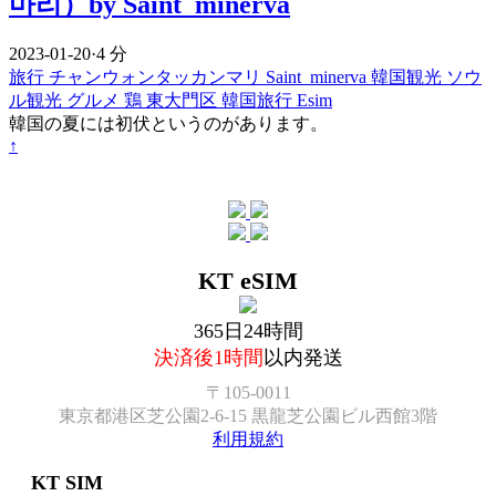
마리）by Saint_minerva
2023-01-20
·
4 分
旅行
チャンウォンタッカンマリ
Saint_minerva
韓国観光
ソウ
ル観光
グルメ
鶏
東大門区
韓国旅行 Esim
韓国の夏には初伏というのがあります。
↑
KT eSIM
365日24時間
決済後1時間
以内発送
〒105-0011
東京都港区芝公園2-6-15 黒龍芝公園ビル西館3階
利用規約
KT SIM