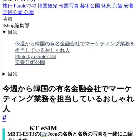
旅行
Parole7749
韓国観光
韓国写真
芸術公園
休息
京畿
安養
芸術公園
公園
著者
ttshop編集部
目次
今週から韓国の有名金融会社でマーケティング業務を
担当しているおしゃれ人
Photo by parole7749
安養芸術公園
目次
今週から韓国の有名金融会社でマーケ
ティング業務を担当しているおしゃれ
人
#
KT eSIM
MBTI-ESTJのMr.Jeonの名所と名所の写真を一緒にご紹