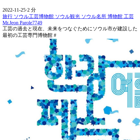
2022-11-25
·
2 分
旅行
ソウル工芸博物館
ソウル観光
ソウル名所
博物館
工芸
Mr.Jeon
Parole7749
工芸の過去と現在、未来をつなぐためにソウル市が建設した
最初の工芸専門博物館 #