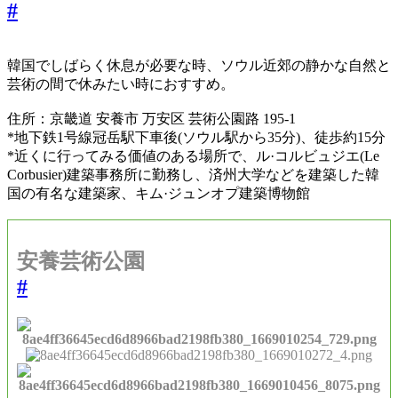
#
韓国でしばらく休息が必要な時、ソウル近郊の静かな自然と
芸術の間で休みたい時におすすめ。
住所：京畿道 安養市 万安区 芸術公園路 195-1
*
地下鉄
1
号線冠岳駅下車後
(
ソウル駅から
35
分
)
、徒歩約
15
分
*
近くに行ってみる価値のある場所で、ル
·
コルビュジエ
(Le
Corbusier)
建築事務所に勤務し、済州大学などを建築した韓
国の有名な建築家、キム
·
ジュンオプ建築博物館
安養芸術公園
#