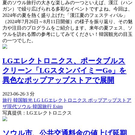
夏のソウル旅行の大きな楽しみの一つといえば、漢江（ハン
ガン）で繰り広げられる多彩なイベントですよね。今回は、
2024年の夏を熱く盛り上げた「漢江夏のフェスティバル」
（2024年7月26日～8月11日開催）の様子を振り返り、その魅
力や注目のプログラムをご紹介します。来年の夏フェス、ソ
ウルを訪れる際の参考にしてみてください！韓国観光の目玉
の一つでした。
LGエレクトロニクス、ポータブルス
クリーン「LGスタンバイミーGo」を
異色なポップアップストアで展開
2023-06-26
·
3 分
旅行
韓国観光
LG
LGエレクトロニクス
ポップアップストア
ザ現代ソウル
韓国旅行 Esim
写真提供：LGエレクトロニクス
ソウル市、公共交通料金の値上げ延期