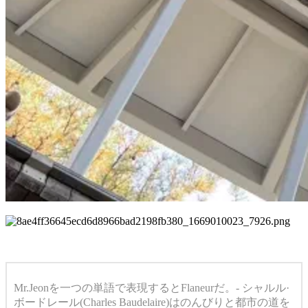
Mr.Jeonを一つの単語で表現するとFlaneurだ。- シャルル·
ボードレール(Charles Baudelaire)はのんびりと都市の道を