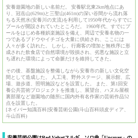
安養遊園地の新しい名前だ。 安養駅北東
2km
地点にあ
り、冠岳山
(629m)
と三聖山
(461m)
の深い谷間から流れ落
ちる天然水
(
安養川の支流
)
を利用して
1950
年代からすでに
プールが開設されていたところだ。
1960
年代、すでにプ
ールをはじめ各種娯楽施設を備え、周辺で安養名物の一
つであるブドウやイチゴを大量に供給され、ここには
人々が多く訪れた。 しかし、行廊客の増加と無秩序に形
成された飲食店で自然環境が毀損され、劣悪な施設と立
ち遅れた環境によって命脈だけを維持してきた。
その後、基盤施設を整備しながら安養市の新しい文化空
間として造成した。 人工滝、野外ステージ、展示館、広
場、遊歩道、照明施設などを設置した。 また、第
1
回安
養公共芸術プロジェクトを推進し、展望台、
ハヌル屋根
裏部屋など遊園地の随所に国内外有名作家の芸術作品
52
点を設置した。
[
ネイバー知識百科
]
安養芸術公園
(
斗山百科頭皮ディア、
斗山百科
)
安養芸術公園は
Red Velvetスルギ、ソロ曲「Uncover」の