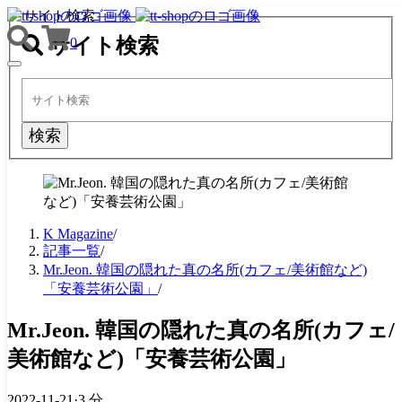
サイト検索
サイト検索
0
TOGGLE
NAVIGATION
検索
K Magazine
/
記事一覧
/
Mr.Jeon. 韓国の隠れた真の名所(カフェ/美術館など)
「安養芸術公園」
/
Mr.Jeon. 韓国の隠れた真の名所(カフェ/
美術館など)「安養芸術公園」
2022-11-21
·
3 分