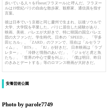
歩いている人々をFl̂neur(フラヌール)と呼んだ。フラヌー
ルは19世紀パリの自由な散歩家、観察家、通信員を指す
言葉。
彼は日本でいう京都と同じ慶州で生まれ、以後ソウルで
大学、大学院を卒業した。パリに居住した経験があり、
映画、美術、バレエが大好きで、特に韓国の国立バレエ
団の大ファンだ。学生時代、日本の「SPEED」、「
宇多
田ヒカル
」、「ZARD」のファンで、現在は「ルセラフ
ィム」、「BTS」、「IU」が好きだ。 日本映画は「ラブ
レター」、「冷静と情熱のあいだ」、「
ジョゼと虎と魚
たち
」、「世界の中心で愛を叫ぶ」、「
僕は明日、昨日
のきみとデートする
」等のロマンス映画が大好きだ。
安養芸術公園
Photo by parole7749