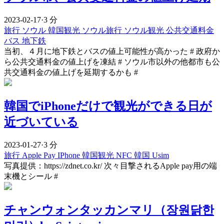
2023-02-17
·
3 分
旅行
ソウル
韓国観光
ソウル旅行
ソウル観光
公共交通料金
バス
地下鉄
当初、４月に地下鉄とバスの値上可能性が高かった # 政府か
ら公共交通料金の値上げを凍結 # ソウル市以外の他都市も公
共交通料金の値上げを延期するかも #
韓国でiPhoneだけで観光ができる日が
近づいている
2023-01-27
·
3 分
旅行
Apple Pay
IPhone
韓国観光
NFC
韓国 Usim
写真提供：https://zdnet.co.kr/ 次々目撃されるApple pay用の端
末機とシール #
チャンウォンタッカンマリ（장원닭한