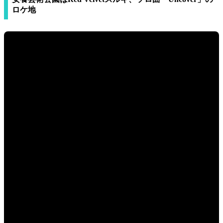
ロケ地
#parole7749 #韓国観光 #韓国写真 #芸術公園 #休息 #京畿 #安
養芸術公園 #公園 #Red Velvet #スルギ #Mr.Jeon