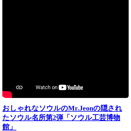
📱 KT Japan eSIM
「安養芸術公園」を満喫するならネット環境が命。
地図検索もタクシー配車も外せない韓国旅行は、
KT eSIMの
安定回線で一気に楽になる。
KT eSIMを購入する
→
←
【東大門エリア】ノボテルアンバサダーソウル東大門に
宿泊してきました！
2022-11-18
BTSジョングクがカタールW
杯開幕式のメインに
→
2022-11-21
関連記事
おしゃれなソウルのMr.Jeonの隠され
たソウル名所第2弾「ソウル工芸博物
館」