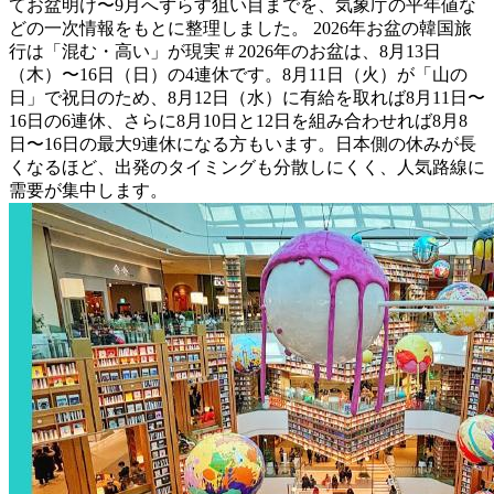
てお盆明け〜9月へずらす狙い目までを、気象庁の平年値な
どの一次情報をもとに整理しました。 2026年お盆の韓国旅
行は「混む・高い」が現実 # 2026年のお盆は、8月13日
（木）〜16日（日）の4連休です。8月11日（火）が「山の
日」で祝日のため、8月12日（水）に有給を取れば8月11日〜
16日の6連休、さらに8月10日と12日を組み合わせれば8月8
日〜16日の最大9連休になる方もいます。日本側の休みが長
くなるほど、出発のタイミングも分散しにくく、人気路線に
需要が集中します。