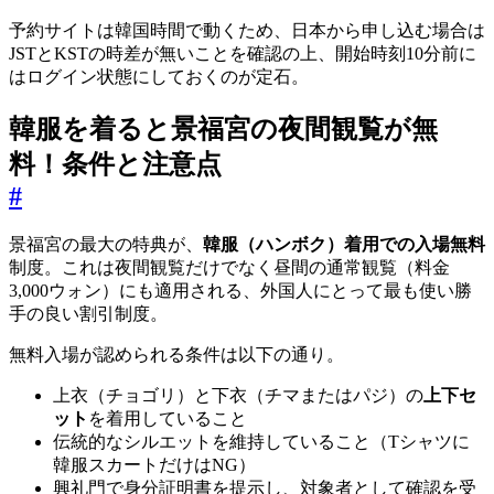
予約サイトは韓国時間で動くため、日本から申し込む場合は
JSTとKSTの時差が無いことを確認の上、開始時刻10分前に
はログイン状態にしておくのが定石。
韓服を着ると景福宮の夜間観覧が無
料！条件と注意点
#
景福宮の最大の特典が、
韓服（ハンボク）着用での入場無料
制度。これは夜間観覧だけでなく昼間の通常観覧（料金
3,000ウォン）にも適用される、外国人にとって最も使い勝
手の良い割引制度。
無料入場が認められる条件は以下の通り。
上衣（チョゴリ）と下衣（チマまたはパジ）の
上下セ
ット
を着用していること
伝統的なシルエットを維持していること（Tシャツに
韓服スカートだけはNG）
興礼門で身分証明書を提示し、対象者として確認を受