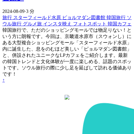
2024-08-09
·
3 分
旅行
スターフィールド水原
ピョルマダン図書館
韓国旅行
ソ
ウル旅行
グルメ旅
インスタ映え
フォトスポット
韓国カフェ
韓国旅行で、ただのショッピングモールでは物足りない！と
いう方に朗報です。今回は、京畿道水原市（スウォンし）に
ある大型複合ショッピングモール「スターフィールド水原」
内に誕生した、息をのむほど美しい「ピョルマダン図書館」
と、併設されたユニークなLPカフェをご紹介します。最新
の韓国トレンドと文化体験が一度に楽しめる、話題のスポッ
トです。ソウル旅行の際に少し足を延ばして訪れる価値あり
です！
↑