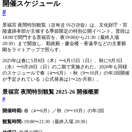
開催スケジュール
#
景福宮 夜間特別観覧（경복궁 야간관람）は、文化財庁・宮
陵遺跡本部が主催する季節限定の特別公開イベント。普段は
18:00で閉門する景福宮を、夜19:00から21:30（最終入場
20:30）まで開放し、勤政殿・慶会楼・香遠亭などの主要殿
閣をライトアップで照らす。
2025年は春に5月8日（木）〜6月15日（日）、秋に9月3日
（水）〜9月28日（日）の二期で実施された。2026年も同様
のスケジュールで春（4〜6月）・秋（9〜10月）の年2回開催
が予定されている（公式発表は1〜2か月前）。
景福宮 夜間特別観覧 2025-26 開催概要
#
開催時期:
春（4〜6月）／秋（9〜10月）の年2回
観覧時間:
19:00〜21:30（最終入場 20:30）