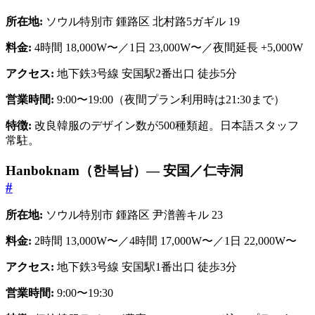
所在地:
ソウル特別市 鍾路区 北村路5ガギル 19
料金:
4時間 18,000W〜／1日 23,000W〜／夜間延長 +5,000W
アクセス:
地下鉄3号線 安国駅2番出口 徒歩5分
営業時間:
9:00〜19:00（夜間プラン利用時は21:30まで）
特徴:
改良韓服のデザイン数が500種類超。日本語スタッフ
常駐。
Hanboknam（한복남）— 安国／仁寺洞
#
所在地:
ソウル特別市 鍾路区 尹潽善キル 23
料金:
2時間 13,000W〜／4時間 17,000W〜／1日 22,000W〜
アクセス:
地下鉄3号線 安国駅1番出口 徒歩3分
営業時間:
9:00〜19:30