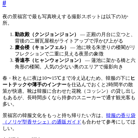
#
夜の景福宮で最も写真映えする撮影スポットは以下の3か
所。
勤政殿（クンジョンジョン）
— 正殿の月台に立つと、
背後の二層瓦屋根がライトアップで浮かび上がる
慶会楼（キョンフェル）
— 池に映る朱塗りの楼閣がリ
フレクションで二重に見える夜景の象徴
香遠亭（ヒャンウォンジョン）
— 蓮池に架かる橋と六
角形の楼閣。人気の少ない奥のエリアで撮影向き
春・秋ともに夜は10〜15℃まで冷え込むため、韓服の下に
ヒ
ートテックや薄手のインナー
を仕込んでおくと2時間半の散
策が快適。靴は韓服に合わせた花靴（コッシン）の貸し出し
もあるが、長時間歩くなら持参のスニーカーで通す観光客も
多い。
景福宮の韓服文化をもっと持ち帰りたい方は、
韓服の香り袋
（ノリゲ型香サシェ）の通販ガイド
も合わせて参考にしてほ
しい。