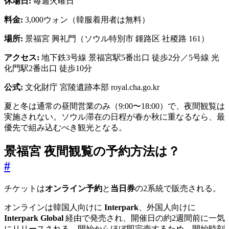
休場日:
毎週火曜日
料金:
3,000ウォン（韓服着用者は無料）
場所:
景福宮 興礼門（ソウル特別市 鍾路区 社稷路 161）
アクセス:
地下鉄3号線 景福宮駅5番出口 徒歩2分／5号線 光
化門駅2番出口 徒歩10分
公式:
文化財庁 宮陵遺跡本部 royal.cha.go.kr
夏と冬は通常の昼間営業のみ（9:00〜18:00）で、夜間観覧は
実施されない。ソウル滞在の日程が春か秋に重なるなら、最
優先で組み込むべき観光となる。
景福宮 夜間観覧の予約方法は？
#
チケットは
オンライン予約
と
当日券
の2系統で販売される。
オンラインは韓国人向けに
Interpark
、外国人向けに
Interpark Global
経由で発売され、開催日の約2週間前に一気
にリリースされる。開始からほぼ即完売するため、開始時刻