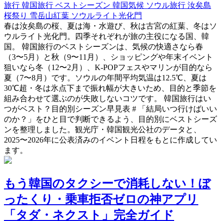
旅行
韓国旅行
ベストシーズン
韓国気候
ソウル旅行
汝矣島
桜祭り
雪岳山紅葉
ソウルライト光化門
春は汝矣島の桜、夏は海・水遊び、秋は古宮の紅葉、冬はソ
ウルライト光化門。四季それぞれが旅の主役になる国、韓
国。 韓国旅行のベストシーズンは、気候の快適さなら春
（3〜5月）と秋（9〜11月）、ショッピングや年末イベント
狙いなら冬（12〜2月）、K-POPフェスやマリンが目的なら
夏（7〜8月）です。ソウルの年間平均気温は12.5℃、夏は
30℃超・冬は氷点下まで振れ幅が大きいため、目的と季節を
組み合わせて選ぶのが失敗しないコツです。 韓国旅行はい
つがベスト？目的別シーズン早見表 # 「結局いつ行けばいい
のか？」をひと目で判断できるよう、目的別にベストシーズ
ンを整理しました。観光庁・韓国観光公社のデータと、
2025〜2026年に公表済みのイベント日程をもとに作成してい
ます。
もう韓国のタクシーで消耗しない！ぼ
ったくり・乗車拒否ゼロの神アプリ
「タダ・ネクスト」完全ガイド