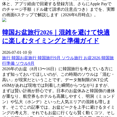
体と、アプリ経由で回避する登録方法、さらにApple Payで
のチャージ手順（ドル建て請求の注意点つき）までを、実際
の画面6ステップで解説します（2026年6月時点）。
韓国お盆旅行2026｜混雑を避けて快適
に楽しむタイミングと準備ガイド
2026-07-01
·
10 分
旅行
韓国お盆旅行
韓国旅行9月
ソウル旅行
お盆2026
韓国旅
行準備
ソウル9月
2026年のお盆（8月13〜16日）に韓国旅行を考えている方に
まず知っておいてほしいのが、この時期のソウルは「混む・
高い」が現実だということです。データ無制限のKT公式
eSIMがあれば現地では到着した瞬間からつながりますが、
まずは賢い計画が肝心です。日本のお盆休みと韓国側の連休
が重なり、航空券もホテルも高騰しやすく、明洞（ミョンド
ン）や弘大（ホンデ）といった人気エリアの混雑も増しま
す。そこでこの記事では、お盆ピークを上手に避けるタイミ
ングの考え方、それでもお盆に行くなら賢く動くコツ、そし