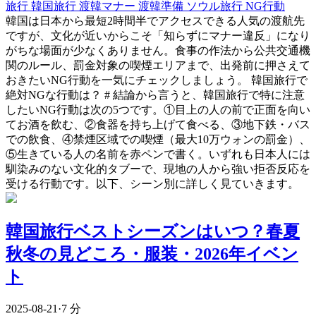
旅行
韓国旅行
渡韓マナー
渡韓準備
ソウル旅行
NG行動
韓国は日本から最短2時間半でアクセスできる人気の渡航先
ですが、文化が近いからこそ「知らずにマナー違反」になり
がちな場面が少なくありません。食事の作法から公共交通機
関のルール、罰金対象の喫煙エリアまで、出発前に押さえて
おきたいNG行動を一気にチェックしましょう。 韓国旅行で
絶対NGな行動は？ # 結論から言うと、韓国旅行で特に注意
したいNG行動は次の5つです。①目上の人の前で正面を向い
てお酒を飲む、②食器を持ち上げて食べる、③地下鉄・バス
での飲食、④禁煙区域での喫煙（最大10万ウォンの罰金）、
⑤生きている人の名前を赤ペンで書く。いずれも日本人には
馴染みのない文化的タブーで、現地の人から強い拒否反応を
受ける行動です。以下、シーン別に詳しく見ていきます。
韓国旅行ベストシーズンはいつ？春夏
秋冬の見どころ・服装・2026年イベン
ト
2025-08-21
·
7 分