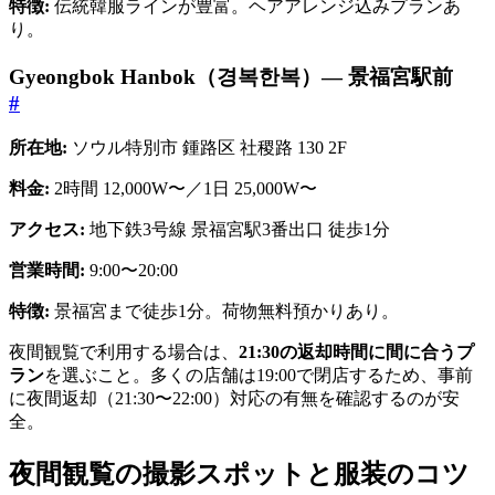
特徴:
伝統韓服ラインが豊富。ヘアアレンジ込みプランあ
り。
Gyeongbok Hanbok（경복한복）— 景福宮駅前
#
所在地:
ソウル特別市 鍾路区 社稷路 130 2F
料金:
2時間 12,000W〜／1日 25,000W〜
アクセス:
地下鉄3号線 景福宮駅3番出口 徒歩1分
営業時間:
9:00〜20:00
特徴:
景福宮まで徒歩1分。荷物無料預かりあり。
夜間観覧で利用する場合は、
21:30の返却時間に間に合うプ
ラン
を選ぶこと。多くの店舗は19:00で閉店するため、事前
に夜間返却（21:30〜22:00）対応の有無を確認するのが安
全。
夜間観覧の撮影スポットと服装のコツ