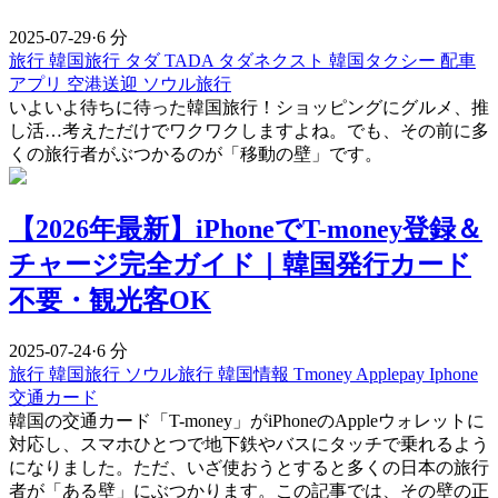
2025-07-29
·
6 分
旅行
韓国旅行
タダ
TADA
タダネクスト
韓国タクシー
配車
アプリ
空港送迎
ソウル旅行
いよいよ待ちに待った韓国旅行！ショッピングにグルメ、推
し活…考えただけでワクワクしますよね。でも、その前に多
くの旅行者がぶつかるのが「移動の壁」です。
【2026年最新】iPhoneでT-money登録＆
チャージ完全ガイド｜韓国発行カード
不要・観光客OK
2025-07-24
·
6 分
旅行
韓国旅行
ソウル旅行
韓国情報
Tmoney
Applepay
Iphone
交通カード
韓国の交通カード「T-money」がiPhoneのAppleウォレットに
対応し、スマホひとつで地下鉄やバスにタッチで乗れるよう
になりました。ただ、いざ使おうとすると多くの日本の旅行
者が「ある壁」にぶつかります。この記事では、その壁の正