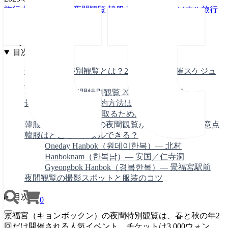
旅行
景福宮
景福宮夜間観覧
韓服
韓服レンタル
ソウル旅行
仁寺洞
北村韓屋村
著者
ttshop編集部
目次
景福宮 夜間特別観覧とは？2025-26年の開催スケジュ
ール
景福宮 夜間特別観覧 2025-26 開催概要
景福宮 夜間観覧の予約方法は？
当日券を確実に取るための時間配分
韓服を着ると景福宮の夜間観覧が無料！条件と注意点
韓服はどこでレンタルできる？
Oneday Hanbok（원데이한복）— 北村
Hanboknam（한복남）— 安国／仁寺洞
Gyeongbok Hanbok（경복한복）— 景福宮駅前
夜間観覧の撮影スポットと服装のコツ
目次
0
TOGGLE
景福宮（キョンボックン）の夜間特別観覧は、春と秋の年2
NAVIGATION
回だけ開催される人気イベント。チケットは3,000ウォン、