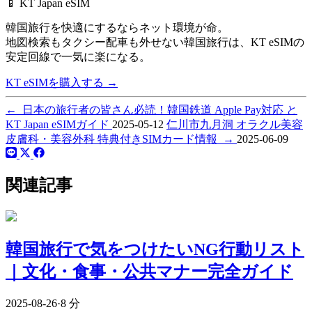
📱 KT Japan eSIM
韓国旅行を快適にするならネット環境が命。
地図検索もタクシー配車も外せない韓国旅行は、
KT eSIMの
安定回線で一気に楽になる。
KT eSIMを購入する
→
←
日本の旅行者の皆さん必読！韓国鉄道 Apple Pay対応 と
KT Japan eSIMガイド
2025-05-12
仁川市九月洞 オラクル美容
皮膚科・美容外科 特典付きSIMカード情報
→
2025-06-09
関連記事
韓国旅行で気をつけたいNG行動リスト
｜文化・食事・公共マナー完全ガイド
2025-08-26
·
8 分