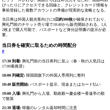
ぴったりにアクセスできる回線と、クレジットカード情報を
事前登録した複数アカウントの準備が現実的な攻略となる。
当日券は外国人観光客向けに
1日約300枚
が確保されており、
興礼門前のチケット売り場で18:40から販売開始される。1人
2枚まで購入可能で、パスポートなど身分証明書の提示が必
要。
当日券を確実に取るための時間配分
#
17:30 到着:
興礼門前の当日券列に並ぶ（春・秋の人気日は
17:00着推奨）
18:00 列確定:
韓国国旗下の外国人専用列に整列
18:40 販売開始:
パスポート提示、現金またはカード払い
19:00 入場:
興礼門から入場、勤政殿〜慶会楼〜香遠亭の順
で散策
21:30 退場:
韓服のレンタル返却時間に注意