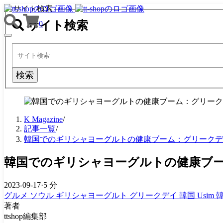
サイト検索
サイト検索
0
TOGGLE
NAVIGATION
検索
K Magazine
/
記事一覧
/
韓国でのギリシャヨーグルトの健康ブーム：グリークデ
韓国でのギリシャヨーグルトの健康ブ
2023-09-17
·
5 分
グルメ
ソウル
ギリシャヨーグルト
グリークデイ
韓国 Usim
韓
著者
ttshop編集部