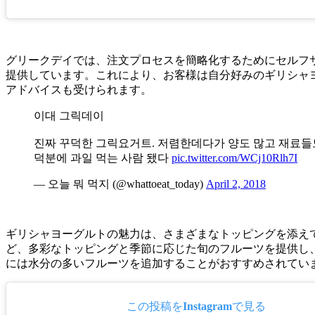
グリークデイでは、注文プロセスを簡略化するためにセルフ
提供しています。これにより、お客様は自分好みのギリシャヨ
アドバイスも受けられます。
이대 그릭데이
진짜 꾸덕한 그릭요거트. 저렴한데다가 양도 많고 재료들도
덕분에 과일 먹는 사람 됐다
pic.twitter.com/WCj10Rlh7I
— 오늘 뭐 먹지 (@whattoeat_today)
April 2, 2018
ギリシャヨーグルトの魅力は、さまざまなトッピングを添え
ど、多彩なトッピングと季節に応じた旬のフルーツを提供し
には水分の多いフルーツを追加することがおすすめされてい
この投稿をInstagramで見る