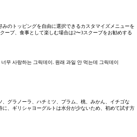
好みのトッピングを自由に選択できるカスタマイズメニューを
クープ、食事として楽しむ場合は2〜3スクープをお勧めする
 너무 사랑하는 그릭데이. 원래 과일 안 먹는데 그릭데이
ツ、グラノーラ、ハチミツ、プラム、桃、みかん、イチゴな
特に、ギリシャヨーグルトは水分が少ないため、初めて試す方