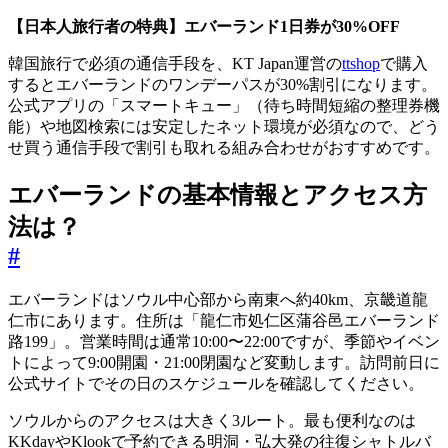
【日本人旅行者の特典】エバーランド1日券が30%OFF
韓国旅行で必須の通信手段を、KT Japan運営の
ttshop
で購入
するとエバーランドのワンデーパスが30%割引になります。
公式アプリの「スマートキュー」（待ち時間短縮の整理券機
能）や地図検索には安定したネット環境が必須なので、どう
せ買う通信手段で割引も取れる組み合わせがおすすめです。
エバーランドの基本情報とアクセス方
法は？
#
エバーランドはソウル中心部から南東へ約40km、京畿道龍
仁市にあります。住所は「龍仁市処仁区蒲谷邑エバーランド
路199」。営業時間は通常10:00〜22:00ですが、季節やイベン
トによって9:00開園・21:00閉園など変動します。訪問前日に
公式サイトでその日のスケジュールを確認してください。
ソウルからのアクセスは大きく3ルート。最も便利なのは
KKdayやKlookで予約できる明洞・弘大発の往復シャトルバ