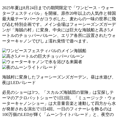
2025年夏は8月24日までの期間限定で「ワンピース・ウォー
ターフェスティバル」を開催。原作20年以上の人気作と韓国
最大級テーマパークがコラボした、麦わらの一味の世界に飛
び込む特別企画です。メイン会場はフォーシーズンズガーデ
ンが「海賊の村」に変身。中央には巨大な海賊船と高さ5メ
ートルのチョッパーバルーン、エリア各所に設置されたウォ
ーターキャノンでびしょ濡れ覚悟で遊べます。
海賊村に変身したフォーシーズンズガーデン。昼は水遊び、
夜はLEDパレード
必見のショーは3つ。「スカルズ海賊団の冒険」は宝探しテ
ーマのアクロバットショーで1日2回。「ミュージック・ウォ
ーターキャノンショー」は大音量音楽と連動して四方から水
が発射される演出で1日4回。一日のフィナーレを飾るのは
100万個のLEDが輝く「ムーンライトパレード」と、夜空の