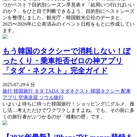
つがベスト？目的別シーズン早見表 # 「結局いつ行けばいい
のか？」をひと目で判断できるよう、目的別にベストシーズ
ンを整理しました。観光庁・韓国観光公社のデータと、
2025〜2026年に公表済みのイベント日程をもとに作成してい
ます。
もう韓国のタクシーで消耗しない！ぼ
ったくり・乗車拒否ゼロの神アプリ
「タダ・ネクスト」完全ガイド
2025-07-29
·
6 分
旅行
韓国旅行
タダ
TADA
タダネクスト
韓国タクシー
配車
アプリ
空港送迎
ソウル旅行
いよいよ待ちに待った韓国旅行！ショッピングにグルメ、推
し活…考えただけでワクワクしますよね。でも、その前に多
くの旅行者がぶつかるのが「移動の壁」です。