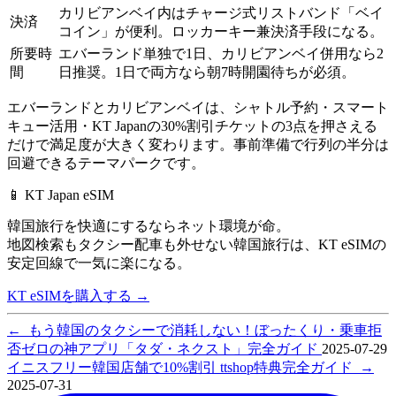
カリビアンベイ内はチャージ式リストバンド「ベイ
決済
コイン」が便利。ロッカーキー兼決済手段になる。
所要時
エバーランド単独で1日、カリビアンベイ併用なら2
間
日推奨。1日で両方なら朝7時開園待ちが必須。
エバーランドとカリビアンベイは、シャトル予約・スマート
キュー活用・KT Japanの30%割引チケットの3点を押さえる
だけで満足度が大きく変わります。事前準備で行列の半分は
回避できるテーマパークです。
📱 KT Japan eSIM
韓国旅行を快適にするならネット環境が命。
地図検索もタクシー配車も外せない韓国旅行は、
KT eSIMの
安定回線で一気に楽になる。
KT eSIMを購入する
→
←
もう韓国のタクシーで消耗しない！ぼったくり・乗車拒
否ゼロの神アプリ「タダ・ネクスト」完全ガイド
2025-07-29
イニスフリー韓国店舗で10%割引 ttshop特典完全ガイド
→
2025-07-31