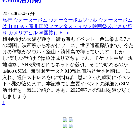
2025-06-24
·
6 分
旅行
ウォーターボム
ウォーターボムソウル
ウォーターボム
釜山
BIFAN
富川国際ファンタスティック映画祭
あじさい祭
り
カメリアヒル
韓国旅行 Esim
梅雨明けの太陽が輝き、街も海もイベント一色に染まる7月
の韓国。映画祭から水かけフェス、世界遺産探訪まで、今だ
けの体験がソウル・釜山・済州島で待っています。しか
し“楽しい”だけでは旅は成り立ちません。チケット手配、現
地連絡、SNS投稿どれもネットが必須。そこで頼れるのが
ttshop eSIM。無制限データと010韓国電話番号を同時に手に
入れ、通信ストレスを0にすれば、思い立った瞬間にイベン
トへ飛び込めます。本記事では主要イベントの詳細とeSIM
活用術を一気にご紹介。さあ、2025年7月の韓国を遊び尽く
しましょう！
↑