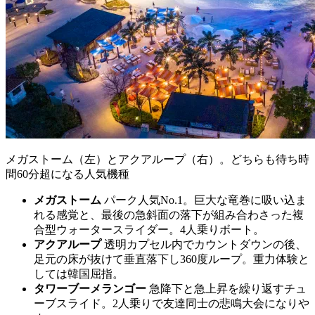
メガストーム（左）とアクアループ（右）。どちらも待ち時
間60分超になる人気機種
メガストーム
パーク人気No.1。巨大な竜巻に吸い込ま
れる感覚と、最後の急斜面の落下が組み合わさった複
合型ウォータースライダー。4人乗りボート。
アクアループ
透明カプセル内でカウントダウンの後、
足元の床が抜けて垂直落下し360度ループ。重力体験と
しては韓国屈指。
タワーブーメランゴー
急降下と急上昇を繰り返すチュ
ーブスライド。2人乗りで友達同士の悲鳴大会になりや