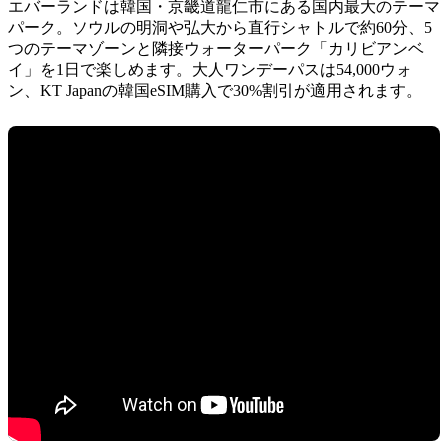
エバーランドは韓国・京畿道龍仁市にある国内最大のテーマ
パーク。ソウルの明洞や弘大から直行シャトルで約60分、5
つのテーマゾーンと隣接ウォーターパーク「カリビアンベ
イ」を1日で楽しめます。大人ワンデーパスは54,000ウォ
ン、KT Japanの韓国eSIM購入で30%割引が適用されます。