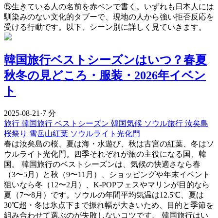
⑤生きている人の名前を赤ペンで書く。いずれも日本人には
馴染みのない文化的タブーで、現地の人から強い拒否反応を
受ける行動です。以下、シーン別に詳しく見ていきます。
韓国旅行ベストシーズンはいつ？春夏
秋冬の見どころ・服装・2026年イベン
ト
2025-08-21
·
7 分
旅行
韓国旅行
ベストシーズン
韓国気候
ソウル旅行
汝矣島
桜祭り
雪岳山紅葉
ソウルライト光化門
春は汝矣島の桜、夏は海・水遊び、秋は古宮の紅葉、冬はソ
ウルライト光化門。四季それぞれが旅の主役になる国、韓
国。 韓国旅行のベストシーズンは、気候の快適さなら春
（3〜5月）と秋（9〜11月）、ショッピングや年末イベント
狙いなら冬（12〜2月）、K-POPフェスやマリンが目的なら
夏（7〜8月）です。ソウルの年間平均気温は12.5℃、夏は
30℃超・冬は氷点下まで振れ幅が大きいため、目的と季節を
組み合わせて選ぶのが失敗しないコツです。 韓国旅行はい