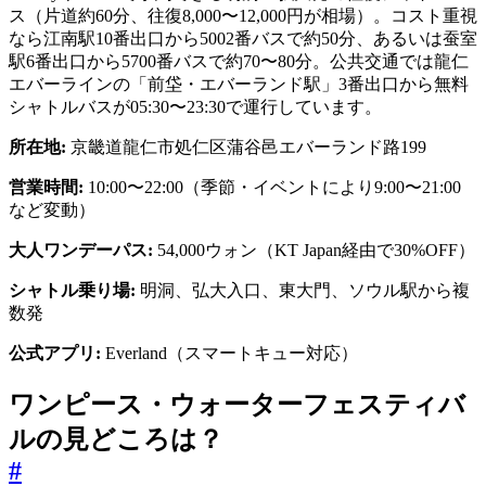
ス（片道約60分、往復8,000〜12,000円が相場）。コスト重視
なら江南駅10番出口から5002番バスで約50分、あるいは蚕室
駅6番出口から5700番バスで約70〜80分。公共交通では龍仁
エバーラインの「前垈・エバーランド駅」3番出口から無料
シャトルバスが05:30〜23:30で運行しています。
所在地:
京畿道龍仁市処仁区蒲谷邑エバーランド路199
営業時間:
10:00〜22:00（季節・イベントにより9:00〜21:00
など変動）
大人ワンデーパス:
54,000ウォン（KT Japan経由で30%OFF）
シャトル乗り場:
明洞、弘大入口、東大門、ソウル駅から複
数発
公式アプリ:
Everland（スマートキュー対応）
ワンピース・ウォーターフェスティバ
ルの見どころは？
#