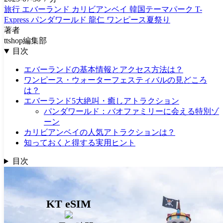
旅行
エバーランド
カリビアンベイ
韓国テーマパーク
T-
Express
パンダワールド
龍仁
ワンピース夏祭り
著者
ttshop編集部
目次
エバーランドの基本情報とアクセス方法は？
ワンピース・ウォーターフェスティバルの見どころ
は？
エバーランド5大絶叫・癒しアトラクション
パンダワールド：バオファミリーに会える特別ゾ
ーン
カリビアンベイの人気アトラクションは？
知っておくと得する実用ヒント
目次
KT eSIM