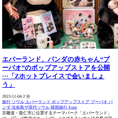
エバーランド、パンダの赤ちゃん“プ
ーバオ”のポップアップストアを公開
···「Zホットプレイスで会いましょ
う」
2023-11-04
·
2 分
旅行
ソウル
エバーランド
ポップアップストア
プーバオ
パ
ンダ
汝矣島ザ現代ソウル
韓国旅行 Esim
京畿道・龍仁市に位置するテーマパーク「エバーランド」