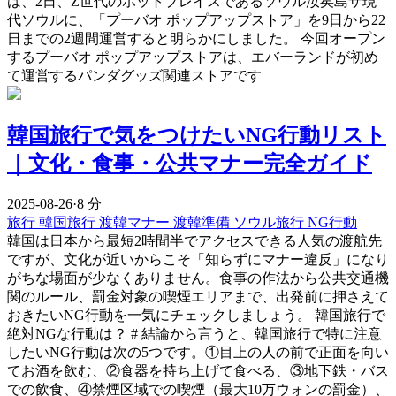
は、2日、Z世代のホットプレイスであるソウル汝矣島ザ現
代ソウルに、「プーバオ ポップアップストア」を9日から22
日までの2週間運営すると明らかにしました。 今回オープン
するプーバオ ポップアップストアは、エバーランドが初め
て運営するパンダグッズ関連ストアです
韓国旅行で気をつけたいNG行動リスト
｜文化・食事・公共マナー完全ガイド
2025-08-26
·
8 分
旅行
韓国旅行
渡韓マナー
渡韓準備
ソウル旅行
NG行動
韓国は日本から最短2時間半でアクセスできる人気の渡航先
ですが、文化が近いからこそ「知らずにマナー違反」になり
がちな場面が少なくありません。食事の作法から公共交通機
関のルール、罰金対象の喫煙エリアまで、出発前に押さえて
おきたいNG行動を一気にチェックしましょう。 韓国旅行で
絶対NGな行動は？ # 結論から言うと、韓国旅行で特に注意
したいNG行動は次の5つです。①目上の人の前で正面を向い
てお酒を飲む、②食器を持ち上げて食べる、③地下鉄・バス
での飲食、④禁煙区域での喫煙（最大10万ウォンの罰金）、