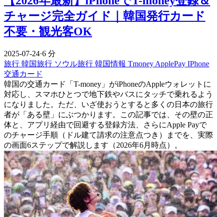
【2026年最新】iPhoneでT-money登録＆
チャージ完全ガイド｜韓国発行カード
不要・観光客OK
2025-07-24
·
6 分
旅行
韓国旅行
ソウル旅行
韓国情報
Tmoney
ApplePay
IPhone
交通カード
韓国の交通カード「T-money」がiPhoneのAppleウォレットに
対応し、スマホひとつで地下鉄やバスにタッチで乗れるよう
になりました。ただ、いざ使おうとすると多くの日本の旅行
者が「ある壁」にぶつかります。この記事では、その壁の正
体と、アプリ経由で回避する登録方法、さらにApple Payで
のチャージ手順（ドル建て請求の注意点つき）までを、実際
の画面6ステップで解説します（2026年6月時点）。