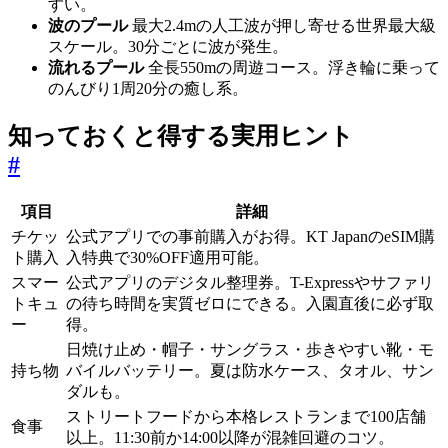
すい。
波のプール
最大2.4mの人工波が押し寄せる世界最大級
スケール。30分ごとに波が発生。
流れるプール
全長550mの周遊コース。浮き輪に乗って
のんびり1周20分の癒し系。
知っておくと得する実用ヒント
#
項目
詳細
チケッ
公式アプリでの事前購入がお得。KT JapanのeSIM購
ト購入
入特典で30%OFF適用可能。
スマー
公式アプリのデジタル整理券。T-Expressやサファリ
トキュ
の待ち時間を実質ゼロにできる。入園直後に必ず取
ー
得。
日焼け止め・帽子・サングラス・歩きやすい靴・モ
持ち物
バイルバッテリー。夏は防水ケース、タオル、サン
ダルも。
ストリートフードから本格レストランまで100店舗
食事
以上。11:30前か14:00以降が混雑回避のコツ。