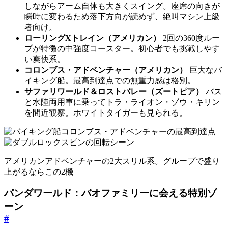
しながらアーム自体も大きくスイング。座席の向きが
瞬時に変わるため落下方向が読めず、絶叫マシン上級
者向け。
ローリングXトレイン（アメリカン）
2回の360度ルー
プが特徴の中強度コースター。初心者でも挑戦しやす
い爽快系。
コロンブス・アドベンチャー（アメリカン）
巨大なバ
イキング船。最高到達点での無重力感は格別。
サファリワールド＆ロストバレー（ズートピア）
バス
と水陸両用車に乗ってトラ・ライオン・ゾウ・キリン
を間近観察。ホワイトタイガーも見られる。
アメリカンアドベンチャーの2大スリル系。グループで盛り
上がるならこの2機
パンダワールド：バオファミリーに会える特別ゾ
ーン
#