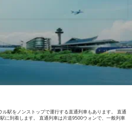
ウル駅をノンストップで運行する直通列車もあります。 直通
ル駅に到着します。 直通列車は片道9500ウォンで、一般列車