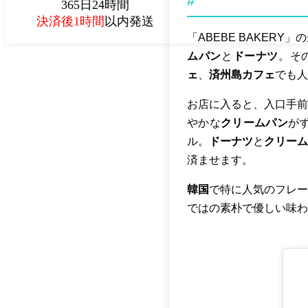
#
365日24時間
決済後1時間
以内発送
「ABEBE BAKERY
ムパン
と
ドーナツ
。そ
ェ
、
済州島カフェ
でも人
お店に入ると、入口手前
やかな
クリームパン
が
ル。
ドーナツ
と
クリーム
済ませます。
韓国
で特に人気のフレー
ではの素朴で優しい味わ