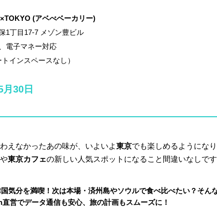
JU×TOKYO (アベべベーカリー)
1丁目17-7 メゾン豊ビル
応、電子マネー対応
ートインスペースなし）
5月30日
わえなかったあの味が、いよいよ
東京
でも楽しめるようになり
や
東京カフェ
の新しい人気スポットになること間違いなしです
で韓国気分を満喫！次は本場・済州島やソウルで食べ比べたい？そん
apan直営でデータ通信も安心、旅の計画もスムーズに！