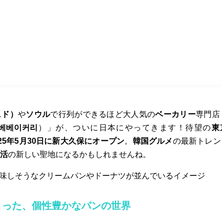
ュド）
や
ソウル
で行列ができるほど大人気の
ベーカリー
専門店
베베이커리
）」が、ついに日本にやってきます！待望の
東
025年5月30日に新大久保にオープン
。
韓国グルメ
の最新トレン
活
の新しい聖地になるかもしれませんね。
まった、個性豊かなパンの世界