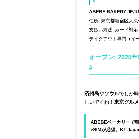
#
ABEBE BAKERY JE
住所: 東京都新宿区大久保
支払い方法: カード対
テイクアウト専門（イ
オープン: 2025年
#
済州島
や
ソウル
でしか味
しいですね！
東京グルメ
ABEBEベーカリー
eSIMが必須。KT J