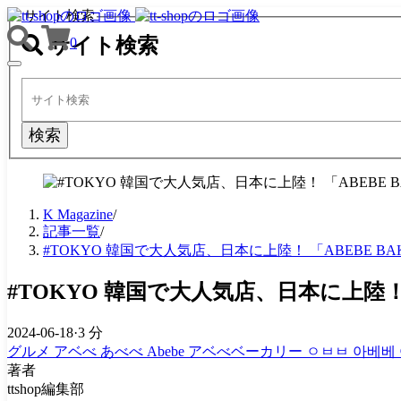
サイト検索
サイト検索
0
TOGGLE
NAVIGATION
検索
K Magazine
/
記事一覧
/
#TOKYO 韓国で大人気店、日本に上陸！ 「ABEBE BA
#TOKYO 韓国で大人気店、日本に上陸！ 「
2024-06-18
·
3 分
グルメ
アベべ
あべべ
Abebe
アベべベーカリー
ㅇㅂㅂ
아베베
著者
ttshop編集部