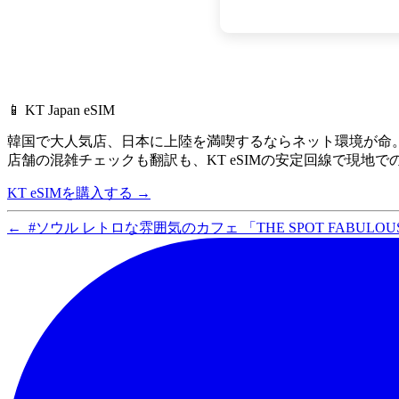
📱 KT Japan eSIM
韓国で大人気店、
日本に上陸を満喫するならネット環境が命
店舗の混雑チェックも翻訳も、
KT eSIMの安定回線で現地
KT eSIMを購入する
→
←
#ソウル レトロな雰囲気のカフェ 「THE SPOT FABULO