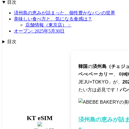
目次
済州島の恵みが詰まった、個性豊かなパンの世界
美味しい食べ方と、気になる食感は？
店舗情報（東京店）：
オープン: 2025年5月30日
目次
韓国
の
済州島（チェジ
ベべベーカリー
、
아베
JEJU×TOKYO」が、
2
たい方は必見です！
パン
KT eSIM
済州島の恵みが詰