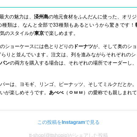
」の最大の魅力は、
済州島
の地元食材をふんだんに使った、オリジ
の種類は、なんと全部で33種類もあるというから驚きです！
気のスタイルが
東京
で楽しめます。
のショーケースには色とりどりの
ドーナツ
が、そして奥のショ
ずらりと並んでいます。注文は、列を進みながらそれぞれのシ
パン
の両方を購入する場合は、それぞれの場所でオーダーし、
バーは、ヨモギ、リンゴ、ピーナッツ、そしてミルクだとか。
いが楽しめそうです。
あべべ
（
ㅇㅂㅂ
）の愛称でも親しまれて
この投稿をInstagramで見る
tt-shop(@ttshopjp)がシェアした投稿