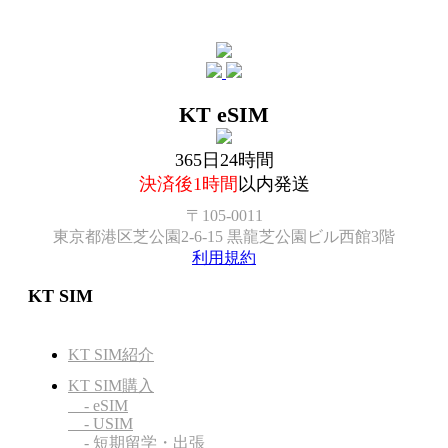
KT eSIM
365日24時間
決済後1時間
以内発送
〒105-0011
東京都港区芝公園2-6-15 黒龍芝公園ビル西館3階
利用規約
KT SIM
KT SIM紹介
KT SIM購入
- eSIM
- USIM
- 短期留学・出張