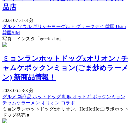
品店
2023-07-31
·
3 分
グルメ
ソウル
ギリシャヨーグルト
グリークデイ
韓国 Usim
韓国SIM
写真：インスタ「greek_day」
ミョンランホットドッグxオリオン / チ
ャムケポックンミョン(ごま炒めラーメ
ン) 新商品情報！
2023-06-23
·
3 分
グルメ
新商品
ホットドッグ
胡麻
オットギ
ポックンミョン
チャムケラーメン
オリオン
コラボ
ミョンランホットドッグxオリオン、HotHotHotコラボホット
ドッグ発売 #