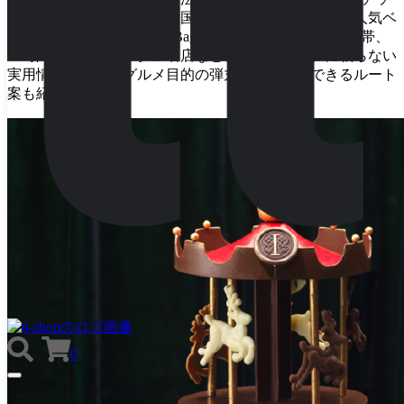
プ・席チャージの常識、韓国コンビニの最新フード、人気ベ
ーカリーNudake・London Bagel Museumの並ばない時間帯、
24時間営業のサムゲタン名店など、ガイドブックに載らない
実用情報を充実。グルメ目的の弾丸旅でも満足できるルート
案も紹介中。
0
TOGGLE
NAVIGATION