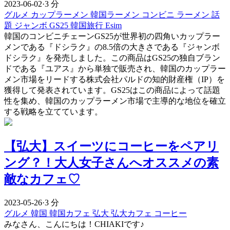
2023-06-02
·
3 分
グルメ
カップラーメン
韓国ラーメン
コンビニ
ラーメン
話
題
ジャンボ
GS25
韓国旅行 Esim
韓国のコンビニチェーンGS25が世界初の四角いカップラー
メンである『ドシラク』の8.5倍の大きさである『ジャンボ
ドシラク』を発売しました。この商品はGS25の独自ブラン
ドである『ユアス』から単独で販売され、韓国のカップラー
メン市場をリードする株式会社パルドの知的財産権（IP）を
獲得して発表されています。GS25はこの商品によって話題
性を集め、韓国のカップラーメン市場で主導的な地位を確立
する戦略を立てています。
【弘大】スイーツにコーヒーをペアリ
ング？！大人女子さんへオススメの素
敵なカフェ♡
2023-05-26
·
3 分
グルメ
韓国
韓国カフェ
弘大
弘大カフェ
コーヒー
みなさん、こんにちは！CHIAKIです♪