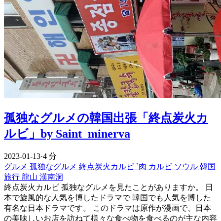
孤独なグルメの韓国出張「終点炭火カ
ルビ」by Saint_minerva
2023-01-13
·
4 分
グルメ
孤独なグルメ
終点炭火カルビ
`肉
カルビ
ソウル
韓国
旅行
龍山
漢南洞
終点炭火カルビ 孤独なグルメを見たことがありますか。 日
本で旋風的な人気を博したドラマで 韓国でも人気を博した
有名な日本ドラマです。 このドラマは原作が漫画で、日本
の美味しいお店を訪ねて様々な食べ物を食べるのが主な内容