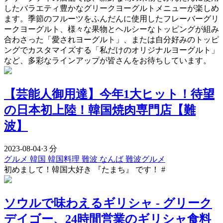
したバラエティ豊かなグリークヨーグルトメニューが楽しめ
ます。季節のフルーツをふんだんに使用したフレーバーグリ
ークヨーグルト、様々な果物とヘルシーなトッピングが組み
合わさった「愛されヨーグルト」、または自分好みのトッピ
ングでカスタマイズする「私だけのオリジナルヨーグルト」
など、多彩なラインアップが皆さんをお待ちしています。
【芸能人御用達】今年1大ヒット！待望
の日本初上陸！韓国焼肉専門店【難
波】
2023-08-04
·
3 分
グルメ
韓国
韓国料理
難波
なんば
難波グルメ
初めまして！韓国大好き 『たまち』 です！ #
ソウルで味わえるギリシャ - グリーク
デイゴー、24時間営業のギリシャ食料