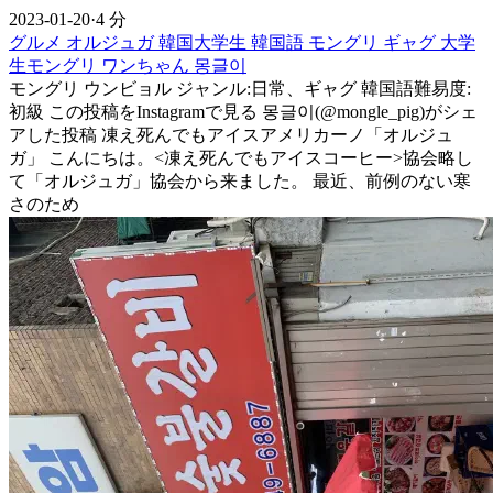
2023-01-20
·
4 分
グルメ
オルジュガ
韓国大学生
韓国語
モングリ
ギャグ
大学
生モングリ
ワンちゃん
몽글이
モングリ ウンビョル ジャンル:日常、ギャグ 韓国語難易度:
初級 この投稿をInstagramで見る 몽글이(@mongle_pig)がシェ
アした投稿 凍え死んでもアイスアメリカーノ「オルジュ
ガ」 こんにちは。<凍え死んでもアイスコーヒー>協会略し
て「オルジュガ」協会から来ました。 最近、前例のない寒
さのため