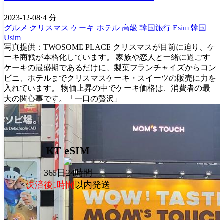
2023-12-08
·
4 分
グルメ
クリスマス
ケーキ
ホテル
高級
韓国旅行 Esim
韓国
Usim
写真提供：TWOSOME PLACE クリスマスが目前に迫り、ケ
ーキ商戦が本格化しています。 家族や恋人と一緒に過ごす
ケーキの最盛期であるだけに、製菓フランチャイズからコン
ビニ、ホテルまでクリスマスケーキ・スイーツの販売に力を
入れています。 物価上昇の中でケーキ価格は、消費者の最
大の関心事です。「一口の贅沢」
KT eSIM
365日24時間
決済後1時間
以内発送