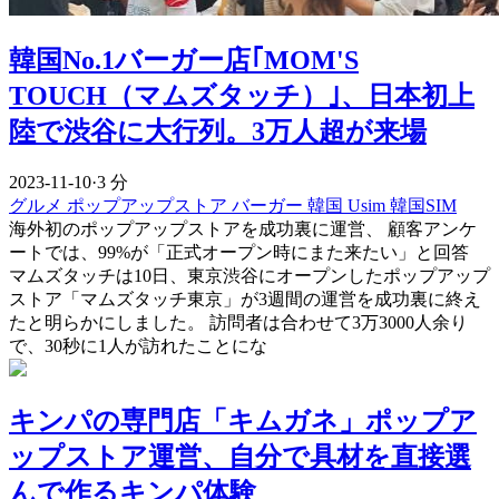
韓国No.1バーガー店｢MOM'S
TOUCH（マムズタッチ）｣、日本初上
陸で渋谷に大行列。3万人超が来場
2023-11-10
·
3 分
グルメ
ポップアップストア
バーガー
韓国 Usim
韓国SIM
海外初のポップアップストアを成功裏に運営、 顧客アンケ
ートでは、99%が「正式オープン時にまた来たい」と回答
マムズタッチは10日、東京渋谷にオープンしたポップアップ
ストア「マムズタッチ東京」が3週間の運営を成功裏に終え
たと明らかにしました。 訪問者は合わせて3万3000人余り
で、30秒に1人が訪れたことにな
キンパの専門店「キムガネ」ポップア
ップストア運営、自分で具材を直接選
んで作るキンパ体験