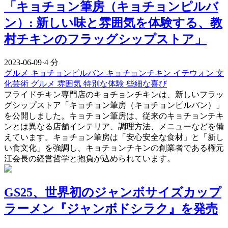
「キョチョン筆房（キョチョンピルバ
ン）: 新しい味と雰囲気を体験する、教
村チキンのフラッグシップストア」
2023-06-09
·
4 分
グルメ
キョチョンピルバン
キョチョンチキン
イテウォン
文
化芸術
グルメ
雰囲気
特別な体験
些細な喜び
フライドチキン専門店のキョチョンチキンは、新しいフラッ
グシップストア「キョチョン筆房（キョチョンピルバン）」
を公開しました。キョチョン筆房は、従来のキョチョンチキ
ンとは異なる店舗インテリア、調理方法、メニューなどを備
えています。キョチョン筆房は「安心安全な食材」と「新し
い食文化」を強調し、キョチョンチキンの創業者である権元
江会長の経営哲学と抱負が込められています。
GS25、世界初のジャンボサイズカップ
ラーメン『ジャンボドシラク』を発売