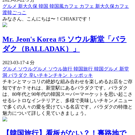
グルメ
新大久保
韓国
韓国風カフェ
カフェ
新大久保カフェ
渡韓ごっこ
みなさん、こんにちは〜！CHIAKIです！
Mr. Jeon's Korea #5 ソウル新堂「バラ
ダク（BALLADAK）」
2023-03-17
·
4 分
グルメ
ソウルグルメ
ソウル旅行
韓国旅行
韓国グルメ
新堂
洞
バラダク
辛いチキンチキン
トッポッキ
チキンとマッコリの絶妙な組み合わせを楽しめるお店をご存
知ですか？それは、新堂駅にあるバラダクです。バラダク
は、80年代と90年代の韓国スーパーマーケットを思い起こさ
せるレトロなインテリアと、多様で美味しいチキンメニュー
で多くの人々の愛を受けている名店です。バラダクの特徴と
魅力について詳しく見ていきましょう。
【韓国旅行】看板がない？！裏路地で