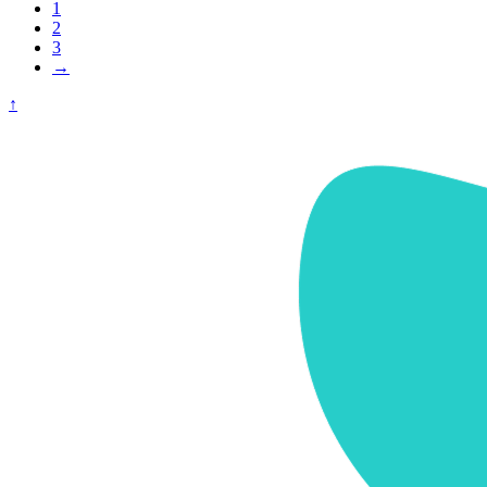
1
2
3
→
↑