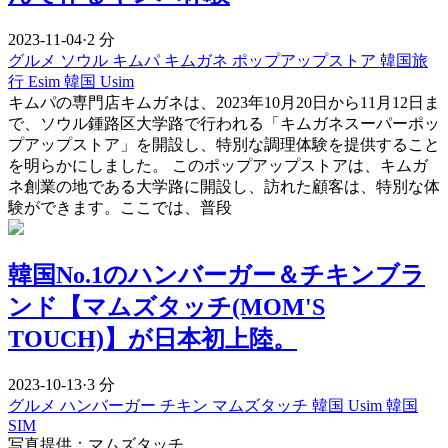
2023-11-04
·
2 分
グルメ
ソウル
キムパ
キムガネ
ポップアップストア
韓国旅
行 Esim
韓国 Usim
キムパの専門店キムガネは、2023年10月20日から11月12日ま
で、ソウル鍾路区大学路で行われる「キムガネスーパーポッ
プアップストア」を開設し、特別な調理体験を提供すること
を明らかにしました。 このポップアップストアは、キムガ
ネ創業の地である大学路に開設し、訪れた顧客は、特別な体
験ができます。ここでは、普段
韓国No.1のハンバーガー＆チキンブラ
ンド【マムズタッチ(MOM'S
TOUCH)】が日本初上陸。
2023-10-13
·
3 分
グルメ
ハンバーガー
チキン
マムズタッチ
韓国 Usim
韓国
SIM
写真提供：マムズタッチ