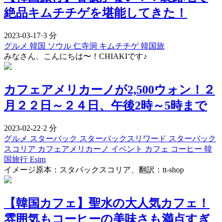
絶品キムチチゲを堪能してきた！
2023-03-17
·
3 分
グルメ
韓国
ソウル
仁寺洞
キムチチゲ
韓国旅
みなさん、こんにちは〜！CHIAKIです♪
カフェアメリカーノが2,500ウォン！２
月２２日～２４日、午後2時～5時まで
2023-02-22
·
2 分
グルメ
スターバック
スターバックスリワード
スターバック
スコリア
カフェアメリカーノ
イベント
カフェ
コーヒー
韓
国旅行 Esim
イメージ原本：スタバックスコリア、翻訳：tt-shop
【韓国カフェ】聖水の大人気カフェ！
雰囲気もコーヒーの美味さも満点すぎ