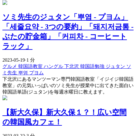
ソミ先生のジュタン「뿌염 - プヨム」
「세줄요약 - 3つの要約」「돼지저금통 -
ぶたの貯金箱」「커피차 - コーヒート
ラック」
2023-05-19
·
1 分
グルメ
韓国語教室
ハングル
下北沢
韓国語勉強
ジュタン
ソ
ミ先生
뿌염
プヨム
下北沢にあるマンツーマン専門韓国語教室「イジイジ韓国語
教室」の元気いっぱいのソミ先生が授業中に出てきた面白い
韓国語単語(ジュタン)を毎週水曜日に教えます。
【新大久保】新大久保１？！広い空間
の韓国風カフェ！
2023-03-22
·
3 分