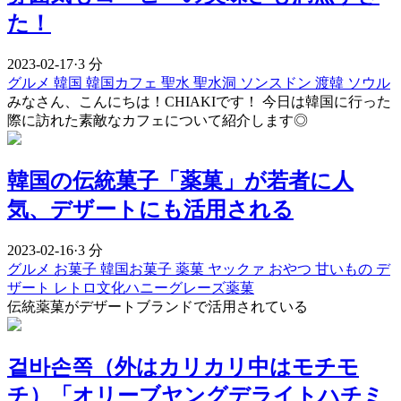
た！
2023-02-17
·
3 分
グルメ
韓国
韓国カフェ
聖水
聖水洞
ソンスドン
渡韓
ソウル
みなさん、こんにちは！CHIAKIです！ 今日は韓国に行った
際に訪れた素敵なカフェについて紹介します◎
韓国の伝統菓子「薬菓」が若者に人
気、デザートにも活用される
2023-02-16
·
3 分
グルメ
お菓子
韓国お菓子
薬菓
ヤックァ
おやつ
甘いもの
デ
ザート
レトロ文化ハニーグレーズ薬菓
伝統薬菓がデザートブランドで活用されている
겉바손쪽（外はカリカリ中はモチモ
チ）「オリーブヤングデライトハチミ