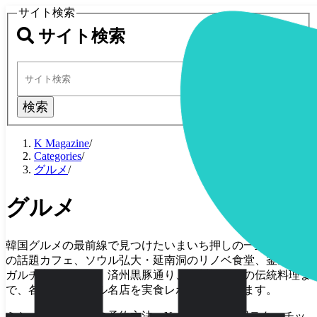
サイト検索
サイト検索
検索
K Magazine
/
Categories
/
グルメ
/
グルメ
韓国グルメの最前線で見つけたいまいち押しの一皿。聖水洞
の話題カフェ、ソウル弘大・延南洞のリノベ食堂、釜山チャ
ガルチ市場の海鮮、済州黒豚通り、全州韓屋村の伝統料理ま
で、各地のローカル名店を実食レポでお届けします。
ミシュラン掲載店の予約方法、Naver Mapの活用テク、チッ