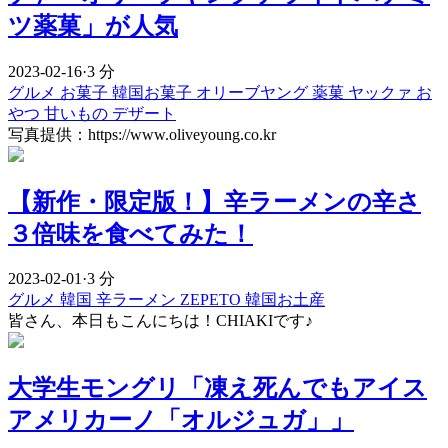
ツ薬菓」が人気
2023-02-16
·
3 分
グルメ
お菓子
韓国お菓子
オリーブヤング
薬菓
ヤックァ
お
やつ
甘いもの
デザート
写真提供：https://www.oliveyoung.co.kr
【新作・限定版！】辛ラーメンの辛さ
３倍味を食べてみた！
2023-02-01
·
3 分
グルメ
韓国
辛ラーメン
ZEPETO
韓国お土産
皆さん、本日もこんにちは！CHIAKIです♪
大学生モングリ「凍え死んでもアイス
アメリカーノ「オルジュガ」」