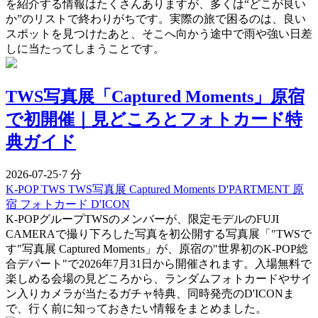
を紹介する情報はたくさんありますが、多くは“どこが良い
か”のリストで終わりがちです。実際の旅で困るのは、良い
スポットを見つけたあと、そこへ向かう途中で雨や強い日差
しに当たってしまうことです。
TWS写真展「Captured Moments」原宿
で初開催｜見どころとフォトカード特
典ガイド
2026-07-25
·
7 分
K-POP
TWS
TWS写真展
Captured Moments
D'PARTMENT
原
宿
フォトカード
D'ICON
K-POPグループTWSのメンバーが、限定モデルのFUJI
CAMERAで撮り下ろした写真を初公開する写真展「"TWSで
す"写真展 Captured Moments」が、原宿の"世界初のK-POP総
合デパート"で2026年7月31日から開催されます。入場無料で
楽しめる会場の見どころから、ランダムフォトカードやサイ
ン入りカメラが当たるガチャ特典、同時発売のD'ICONま
で、行く前に知っておきたい情報をまとめました。