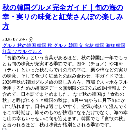
秋の韓国グルメ完全ガイド｜旬の海の
幸・実りの味覚と紅葉さんぽの楽しみ
方
2026-07-29
·
7 分
グルメ
秋の韓国
韓国 秋 グルメ
韓国 旬 食材
韓国 海鮮
韓国
紅葉
ソウル グルメ
「食欲の秋」という言葉があるほど、秋の韓国は一年でもっ
とも旬の味覚が充実する季節です。전어（チョノ）や대하
（テハ）といった秋ならではの海の幸に、栗や柿などの実り
の味覚、そして色づく紅葉との組み合わせ。本ガイドでは、
2026年秋の韓国グルメ旅の楽しみ方を、市場でスマホをフル
活用するための超高速データ無制限のKT公式eSIM情報まで
含めて、日本語でまとめました。 なぜ秋の韓国は「食欲の
秋」と呼ばれる？ # 韓国の秋は、9月中旬から11月下旬にか
けて訪れます。日中は過ごしやすく、空気が乾いて澄んでく
るこの時期は、旅そのものが快適になるだけでなく、海の幸
も山の幸もいっせいに旬を迎えます。韓国でも「食欲の秋」
と言われるほど、秋は味覚が格別とされる季節です。