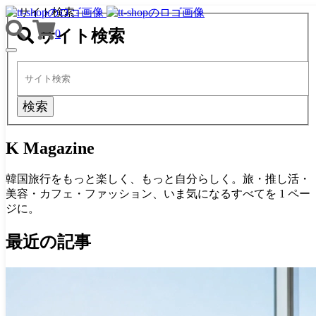
サイト検索
サイト検索
0
TOGGLE
NAVIGATION
検索
K Magazine
韓国旅行をもっと楽しく、もっと自分らしく。旅・推し活・
美容・カフェ・ファッション、いま気になるすべてを 1 ペー
ジに。
最近の記事