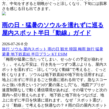
方、中旬をすぎると朝晩がぐっと涼しくなり、下旬には肌寒
さを感じる日も出てきます。
雨の日・猛暑のソウルを濡れずに巡る
屋内スポット半日「動線」ガイド
2026-07-26
·
8 分
旅行
ソウル 屋内スポット
雨の日 観光
韓国 梅雨 旅行
猛暑
避暑
地下鉄直結
半日プラン
KT ESIM
「梅雨や猛暑に当たってしまい、せっかくの予定が崩れそ
う」。そんな不安は、行き先を一つずつ選ぶよりも、屋内ス
ポットを濡れずに・涼しく“つなぐ動線”で考えると、ぐっと
軽くなります。ソウルは地下鉄直結や地下街を活用すれば、
地上に出ずに半日まるごと快適に巡れる街です。急なスコー
ルと強い冷房という2つの“夏の落とし穴”も、地図アプリが
速度制限なしで動く通信環境があれば、その場でサッと次の
屋内へ切り替えられます。 地下鉄と地下街をつなげば、地
上に出ずに半日を快適に巡れます。 なぜ「スポット選び」
より「動線」で考えると快適なの？ # 雨の日の屋内スポット