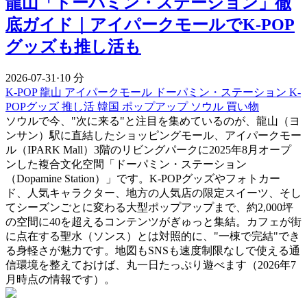
龍山「ドーパミン・ステーション」徹
底ガイド｜アイパークモールでK-POP
グッズも推し活も
2026-07-31
·
10 分
K-POP
龍山
アイパークモール
ドーパミン・ステーション
K-
POPグッズ
推し活
韓国 ポップアップ
ソウル 買い物
ソウルで今、"次に来る"と注目を集めているのが、龍山（ヨ
ンサン）駅に直結したショッピングモール、アイパークモー
ル（IPARK Mall）3階のリビングパークに2025年8月オープ
ンした複合文化空間「ドーパミン・ステーション
（Dopamine Station）」です。K-POPグッズやフォトカー
ド、人気キャラクター、地方の人気店の限定スイーツ、そし
てシーズンごとに変わる大型ポップアップまで、約2,000坪
の空間に40を超えるコンテンツがぎゅっと集結。カフェが街
に点在する聖水（ソンス）とは対照的に、"一棟で完結"でき
る身軽さが魅力です。地図もSNSも速度制限なしで使える通
信環境を整えておけば、丸一日たっぷり遊べます（2026年7
月時点の情報です）。