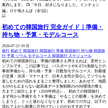
案内します。 📺「今日、好きになりました。インチョン
編」ロケ地さんぽ（全5話）
初めての韓国旅行 完全ガイド｜準備・
持ち物・予算・モデルコース
2026-07-21
·
10 分
旅行
初めて 韓国旅行
韓国旅行 準備
韓国旅行 持ち物
韓国旅
行 予算
ソウル モデルコース
韓国旅行 スケジュール
初めての韓国旅行は、準備の順番さえ押さえれば、意外とシ
ンプルです。この記事では、パスポートやK-ETA免除などの
事前準備から、持ち物・予算・日数別モデルコース、到着後
の交通・決済・マナーまで、日本人女性が安心してソウルを
楽しむための流れをまるごと整理しました。あわせて、地図
もSNSも止まらない超高速データ無制限のeSIM環境の整え
方までご紹介します（2026年時点）。 初めての韓国旅行、
まず何から準備する？ # 準備は「やることの順番」を決めて
しまうと、ぐっと迷わなくなります。初めての方は、以下の
流れで上から順番に片付けていくのがおすすめです。