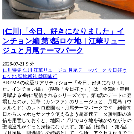
[仁川]「今日、好きになりました」イ
ンチョン編 第3話ロケ地｜江華リュー
ジュと月尾テーマパーク
2026-07-21
·
9 分
仁川特集
仁川
江華リュージュ
月尾テーマパーク
今日好き
ロケ地
聖地巡礼
韓国旅行
ABEMAの恋愛リアリティショー「今日、好きになりまし
た。インチョン編」（略称「今日好き」）は、全5話・毎週
月曜よる9時に配信されるシリーズです。第3話のデートに登
場したのが、江華（カンファ）のリュージュと、月尾島（ウ
ォルミド）のレトロ遊園地・月尾テーマパークです。到着初
日からスマホをサクサク使えるよう超高速データ無制限の通
信を用意しておくと、地図アプリでロケ地を確かめながらの
聖地巡礼がぐっと身軽になります。第1話（松島）・第2話
（月尾島・開港場）の続編として、住所・アクセス付きでご