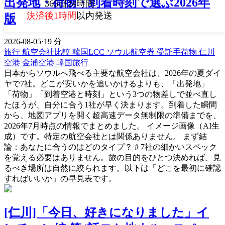
出発地・荷物・到着時刻で選ぶ2026年
365日24時間
決済後1時間
以内発送
版
2026-08-05
·
19 分
旅行
航空会社比較
韓国LCC
ソウル航空券
受託手荷物
仁川
空港
金浦空港
韓国旅行
日本からソウルへ飛べる主要な航空会社は、2026年の夏ダイ
ヤで7社。どこが安いかを追いかけるよりも、「出発地」
「荷物」「到着空港と時刻」という3つの物差しで並べ直し
たほうが、自分に合う1社が早く決まります。到着した瞬間
から、地図アプリを開く超高速データ無制限の準備までを、
2026年7月時点の情報でまとめました。 イメージ画像（AI生
成）です。特定の航空会社とは関係ありません。 まず結
論：あなたに合うのはどのタイプ？ # 7社の細かいスペック
を覚える必要はありません。旅の目的をひとつ決めれば、見
るべき場所は自然に絞られます。以下は「どこを最初に確認
すればいいか」の早見表です。
[仁川]「今日、好きになりました」イ