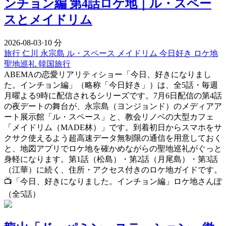
ンチョン編 第4話ロケ地｜ル・スペー
スとメイドリム
2026-08-03
·
10 分
旅行
仁川
永宗島
ル・スペース
メイドリム
今日好き
ロケ地
聖地巡礼
韓国旅行
ABEMAの恋愛リアリティショー「今日、好きになりまし
た。インチョン編」（略称「今日好き」）は、全5話・毎週
月曜よる9時に配信されるシリーズです。7月6日配信の第4話
の夜デートの舞台が、永宗島（ヨンジョンド）のメディアア
ート展示館「ル・スペース」と、教会リノベの大型カフェ
「メイドリム（MADE林）」です。到着初日からスマホをサ
クサク使えるよう超高速データ無制限の通信を用意しておく
と、地図アプリでロケ地を確かめながらの聖地巡礼がぐっと
身軽になります。第1話（松島）・第2話（月尾島）・第3話
（江華）に続く、住所・アクセス付きのロケ地ガイドです。
📺「今日、好きになりました。インチョン編」ロケ地さんぽ
（全5話）