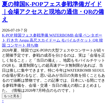
夏の韓国K-POPフェス参戦準備ガイド
｜会場アクセスと現地の通信・QRの備
え
2026-07-19
·
7 分
K-POP
韓国フェス参戦準備
WATERBOMB 会場
ペンタポー
ト 行き方
Aespa 高尺スカイドーム
モバイルチケット QR
韓
国 コンサート 持ち物
2026年夏、韓国ではK-POPの大型フェスやコンサートが続々
と開催予定です。参戦の成否を分けるのは、実は「会場を正
しく知ること」と「当日の備え」。地図もモバイルチケット
のQRも、速度制限なしの超高速データ無制限があれば、当
日は推しに集中できます。特に今年はWATERBOMB SEOUL
の会場が変わるなど、思い込みが当日の失敗を招くこともあ
るので油断は禁物です。この記事では、日本にいる間にでき
る参戦準備を、会場・交通・当日の備えの順にまとめまし
た。（情報は2026年7月時点のものです。）
もっと見る
↑