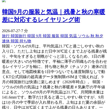
韓国9月の服装と気温｜残暑と秋の寒暖
差に対応するレイヤリング術
2026-07-27
·
7 分
旅行
韓国旅行
韓国 9月
韓国 服装
韓国 気温
ソウル 秋
秋夕
連休
韓国 持ち物
韓国・ソウルの9月は、平均気温21.7℃と過ごしやすい秋の
入り口。ただし上旬はまだ日中30℃近くまで上がる残暑が残
り、中旬をすぎると朝晩がぐっと涼しくなるため、1日の寒
暖差が大きいのが特徴です。半袖に薄手の羽織ものを合わせ
るレイヤリングを軸に、持ち物と秋夕（チュソク）連休の注
意点、そして地図検索を1日中つないでも速度制限なしで動
くKT公式回線の超高速データ無制限eSIMまで揃えれば、9
月の韓国旅行は快適に楽しめます（2026年時点）。 韓国・
ソウルの9月の気温は？残暑と秋の寒暖差 # 気象庁の平年値
によると、ソウルの9月の平均気温は21.7℃、月間降水量は
141.6mmです。数字だけ見ると過ごしやすい秋ですが、9月
は1か月の中で季節が入れ替わる月。上旬はまだ夏の余韻が
残り、日中は30℃近くまで上がる残暑の日もあります。一