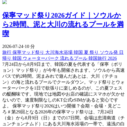
保寧マッド祭り2026ガイド｜ソウルか
ら2時間、泥と大川の流れるプールを満
喫
2026-07-24
·
10 分
旅行
保寧マッド祭り
大川海水浴場
韓国 夏 祭り
ソウル発 日
帰り
韓国 ウォーターパーク
流れるプール
韓国旅行 2026
7月24日から8月9日まで、韓国の夏を代表する「保寧（ボリ
ョン）マッド祭り」が今年も開催されます。ソウルから高速
バスで約2時間。泥まみれで遊んだあとは、大川（テチョ
ン）の海と流れるプールでクールダウン。マッド祭りとウォ
ーターパークを1日で欲張りに楽しめるのが、この夏フェス
の醍醐味です。現地では地図やお店の確認にスマホが欠かせ
ないので、速度制限なしのKT公式eSIMがあると安心です
よ。 保寧マッド祭り2026はいつ開催？会期・会場・見どこ
ろ # 第29回となる2026年の保寧マッド祭りは、7月24日
（金）から8月9日（日）までの17日間。会場は忠清南道（チ
ュンチョンナムド）にある大川海水浴場の一帯で、遠浅の白